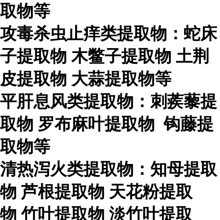
取物等
攻毒杀虫止痒类提取物：蛇床
子提取物 木鳖子提取物 土荆
皮提取物 大蒜提取物等
平肝息风类提取物：刺蒺藜提
取物 罗布麻叶提取物 钩藤提
取物等
清热泻火类提取物：知母提取
物 芦根提取物 天花粉提取
物 竹叶提取物 淡竹叶提取