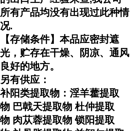
所有产品均没有出现过此种情
况.
【存储条件】本品应密封遮
光，贮存在干燥、阴凉、通风
良好的地方。
另有供应：
补阳类提取物：淫羊藿提取
物 巴戟天提取物 杜仲提取
物 肉苁蓉提取物 锁阳提取