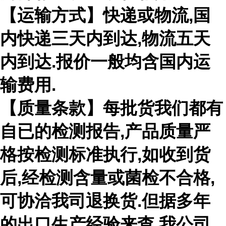
【运输方式】快递或物流,国
内快递三天内到达,物流五天
内到达.报价一般均含国内运
输费用.
【质量条款】每批货我们都有
自已的检测报告,产品质量严
格按检测标准执行,如收到货
后,经检测含量或菌检不合格,
可协洽我司退换货.但据多年
的出口生产经验来查,我公司