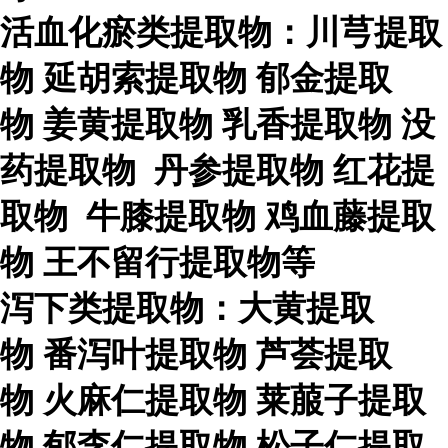
活血化瘀类提取物：川芎提取
物 延胡索提取物 郁金提取
物 姜黄提取物 乳香提取物 没
药提取物 丹参提取物 红花提
取物 牛膝提取物 鸡血藤提取
物 王不留行提取物等
泻下类提取物：大黄提取
物 番泻叶提取物 芦荟提取
物 火麻仁提取物 莱菔子提取
物 郁李仁提取物 松子仁提取