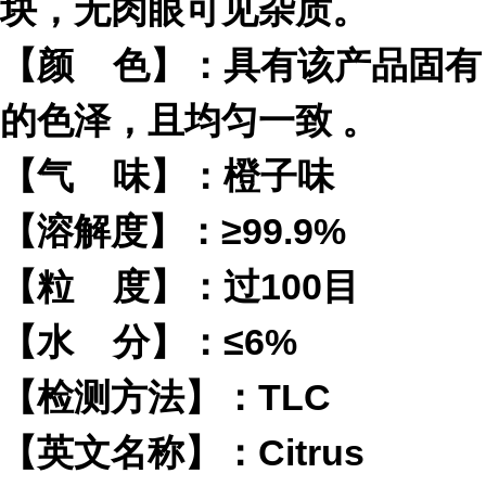
块，无肉眼可见杂质。
【颜 色】：具有该产品固有
的色泽，且均匀一致 。
【气 味】：橙子味
【溶解度】：≥99.9%
【粒 度】：过100目
【水 分】：≤6%
【检测方法】：TLC
【英文名称】：Citrus