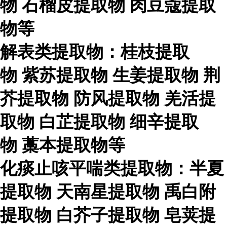
物 石榴皮提取物 肉豆蔻提取
物等
解表类提取物：桂枝提取
物 紫苏提取物 生姜提取物 荆
芥提取物 防风提取物 羌活提
取物 白芷提取物 细辛提取
物 藁本提取物等
化痰止咳平喘类提取物：半夏
提取物 天南星提取物 禹白附
提取物 白芥子提取物 皂荚提