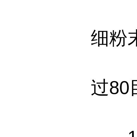
【颜
细粉
【产
过80
【