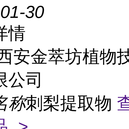
-01-30
详情
西安金萃坊植物
限公司
名称
刺梨提取物
 >