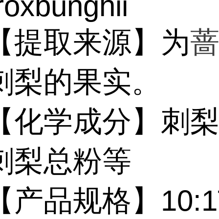
oxbunghii
提取来源】为
刺梨的果实。
学成分】刺梨
刺梨总粉等
品规格】10:1