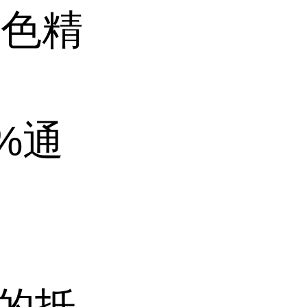
色精
%通