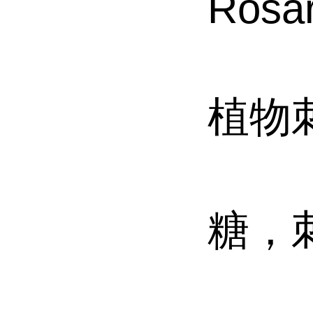
Rosar
【
植物
【化
糖，
【产