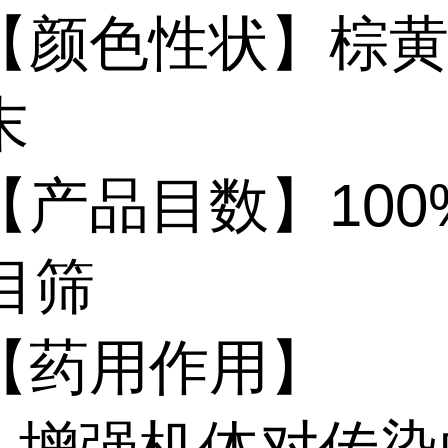
色性状】棕黄
末
品目数】100
目筛
药用作用】