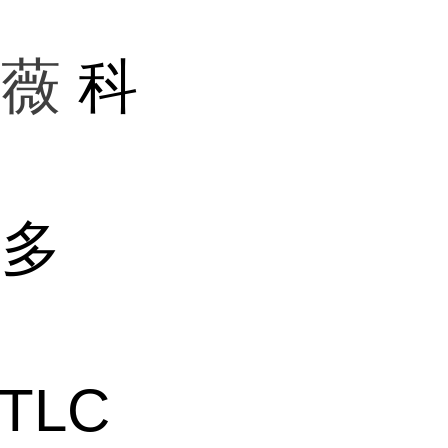
蔷薇
科
多
TLC