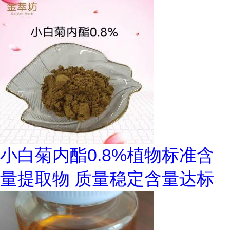
小白菊内酯0.8%植物标准含
量提取物 质量稳定含量达标