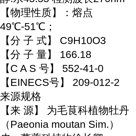
【物理性质】：熔点
49℃-51℃；
【分 子 式】 C9H10O3
【分 子 量】 166.18
【C A S 号】 552-41-0
【EINECS号】 209-012-2
来源规格
【来 源】 为毛茛科植物牡丹
（Paeonia moutan Sim.）