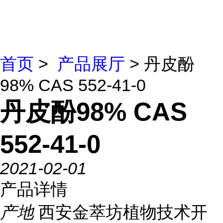
首页
>
产品展厅
> 丹皮酚
98% CAS 552-41-0
丹皮酚98% CAS
552-41-0
2021-02-01
产品详情
产地
西安金萃坊植物技术开