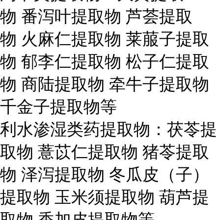
物 番泻叶提取物 芦荟提取
物 火麻仁提取物 莱菔子提取
物 郁李仁提取物 松子仁提取
物 商陆提取物 牵牛子提取物
千金子提取物等
利水渗湿类药提取物：茯苓提
取物 薏苡仁提取物 猪苓提取
物 泽泻提取物 冬瓜皮（子）
提取物 玉米须提取物 葫芦提
取物 香加皮提取物等