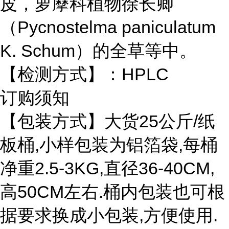
皮，萝藦科植物徐长卿
（Pycnostelma paniculatum
K. Schum）的全草等中。
【检测方式】：HPLC
订购须知
【包装方式】大货25公斤/纸
板桶,小样包装为铝箔袋,每桶
净重2.5-3KG,直径36-40CM,
高50CM左右.桶内包装也可根
据要求换成小包装,方便使用.