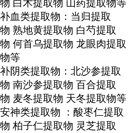
物 白术提取物 山药提取物等
补血类提取物：当归提取
物 熟地黄提取物 白芍提取
物 何首乌提取物 龙眼肉提取
物等
补阴类提取物：北沙参提取
物 南沙参提取物 百合提取
物 麦冬提取物 天冬提取物等
安神类提取物 ：酸枣仁提取
物 柏子仁提取物 灵芝提取