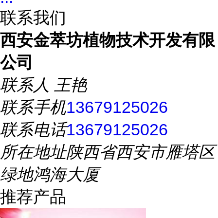
联系我们
西安金萃坊植物技术开发有限
公司
联系人
王艳
联系手机
13679125026
联系电话
13679125026
所在地址
陕西省西安市雁塔区
绿地鸿海大厦
推荐产品