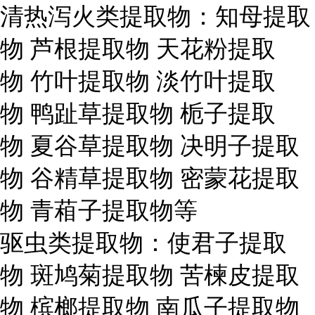
清热泻火类提取物：知母提取
物 芦根提取物 天花粉提取
物 竹叶提取物 淡竹叶提取
物 鸭趾草提取物 栀子提取
物 夏谷草提取物 决明子提取
物 谷精草提取物 密蒙花提取
物 青葙子提取物等
驱虫类提取物：使君子提取
物 斑鸠菊提取物 苦楝皮提取
物 槟榔提取物 南瓜子提取物