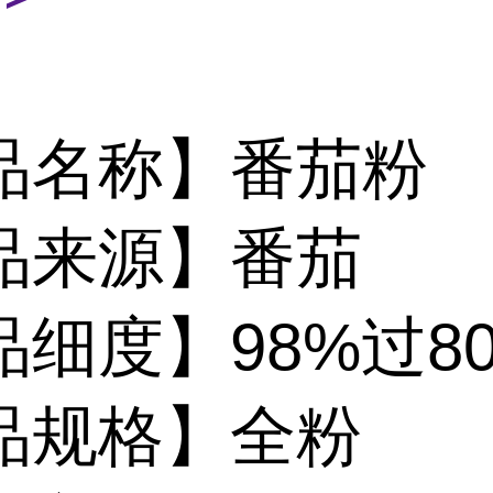
品名称】番茄粉
品来源】番茄
品细度】98%过8
品规格】全粉