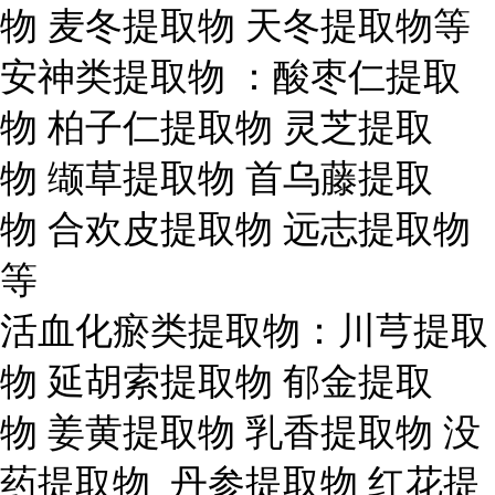
物 麦冬提取物 天冬提取物等
安神类提取物 ：酸枣仁提取
物 柏子仁提取物 灵芝提取
物 缬草提取物 首乌藤提取
物 合欢皮提取物 远志提取物
等
活血化瘀类提取物：川芎提取
物 延胡索提取物 郁金提取
物 姜黄提取物 乳香提取物 没
药提取物 丹参提取物 红花提