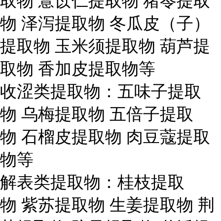
取物 薏苡仁提取物 猪苓提取
物 泽泻提取物 冬瓜皮（子）
提取物 玉米须提取物 葫芦提
取物 香加皮提取物等
收涩类提取物：五味子提取
物 乌梅提取物 五倍子提取
物 石榴皮提取物 肉豆蔻提取
物等
解表类提取物：桂枝提取
物 紫苏提取物 生姜提取物 荆