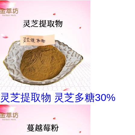
灵芝提取物 灵芝多糖30%