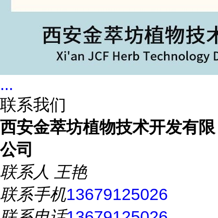
...
联系我们
西安金萃坊植物技术开发有限
公司
联系人
王艳
联系手机
13679125026
联系电话
13679125026