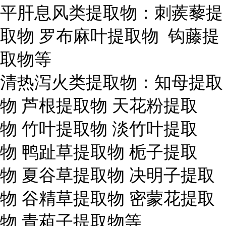
平肝息风类提取物：刺蒺藜提
取物 罗布麻叶提取物 钩藤提
取物等
清热泻火类提取物：知母提取
物 芦根提取物 天花粉提取
物 竹叶提取物 淡竹叶提取
物 鸭趾草提取物 栀子提取
物 夏谷草提取物 决明子提取
物 谷精草提取物 密蒙花提取
物 青葙子提取物等