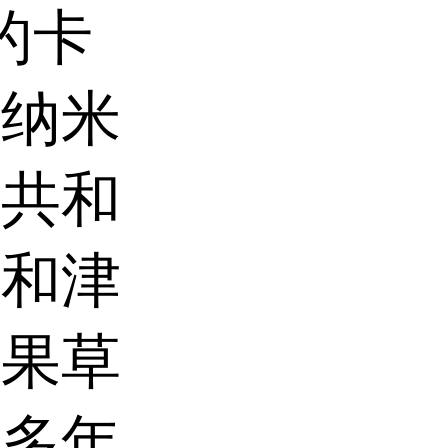
的卡
括纳米
非共和
拉和津
钩果草
系多年