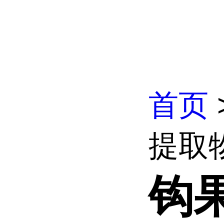
首页
提取
钩