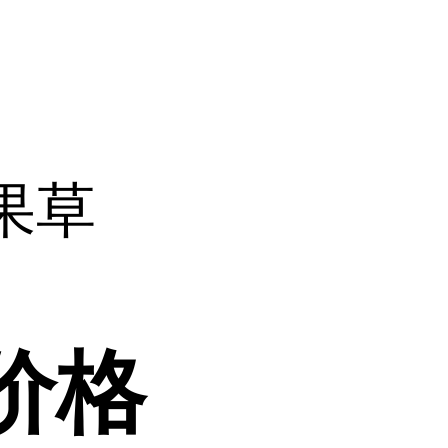
果草
价格