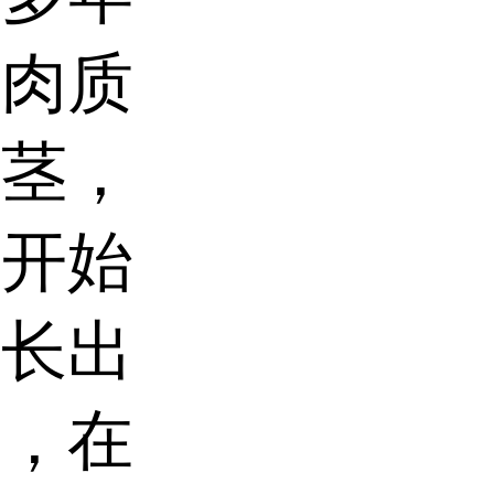
从肉质
匐茎，
季开始
便长出
季，在