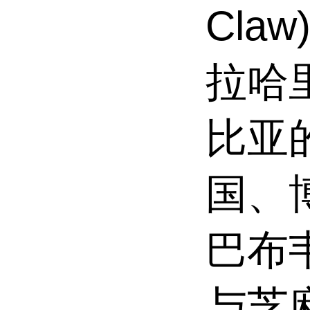
Cla
拉哈
比亚
国、
巴布
与芝