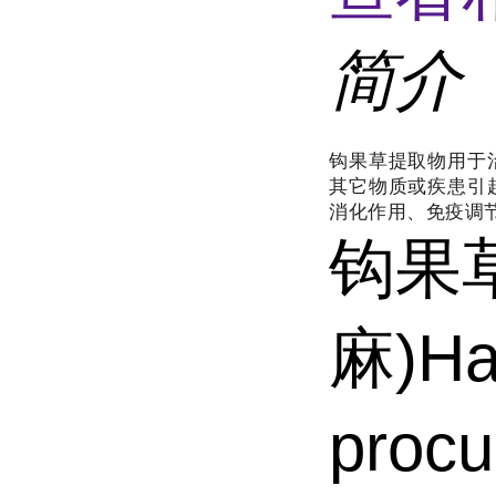
简介
钩果草提取物用于
其它物质或疾患引
消化作用、免疫调
钩果
麻)Ha
proc