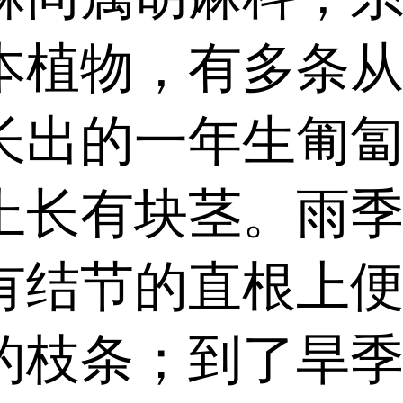
本植物，有多条
长出的一年生匍
上长有块茎。雨
有结节的直根上
的枝条；到了旱