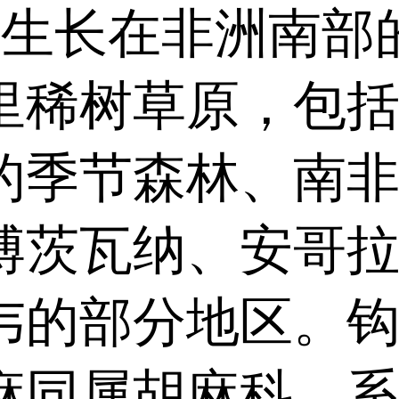
w)生长在非洲南部
里稀树草原，包
的季节森林、南
博茨瓦纳、安哥
韦的部分地区。
麻同属胡麻科，