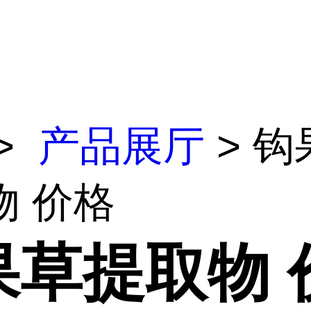
>
产品展厅
> 钩
物 价格
果草提取物 