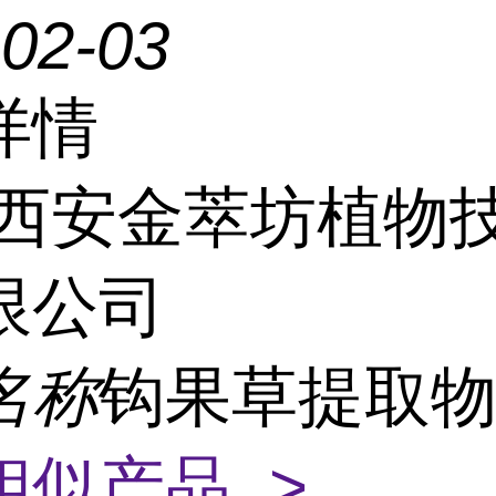
-02-03
详情
西安金萃坊植物
限公司
名称
钩果草提取物
相似产品 >