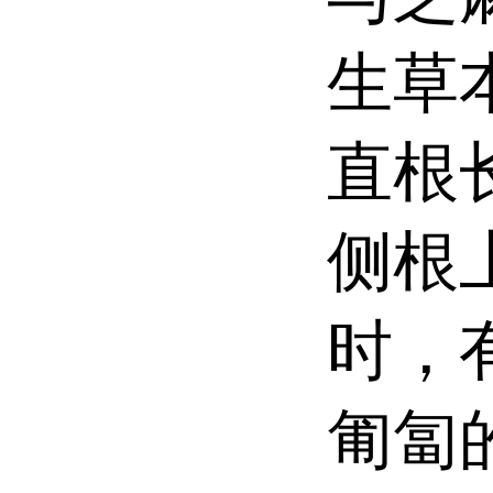
生草
直根
侧根
时，
匍匐