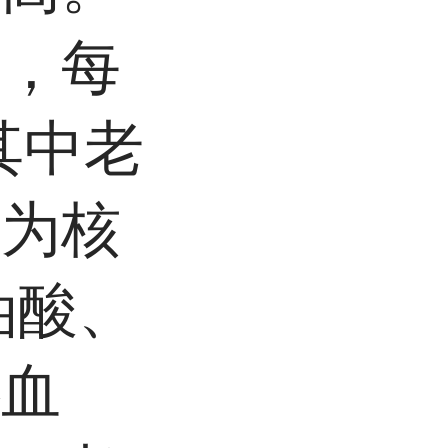
们，每
其中老
因为核
油酸、
心血