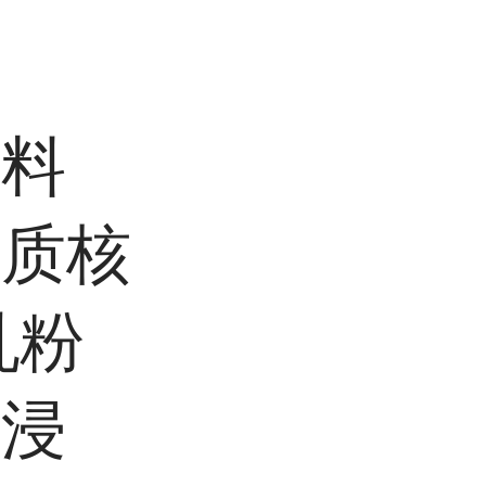
饮料
优质
核
乳粉
仁浸