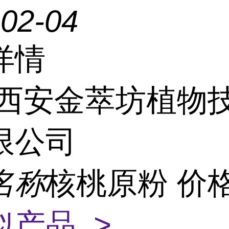
-02-04
详情
西安金萃坊植物
限公司
名称
核桃原粉 价
似产品 >