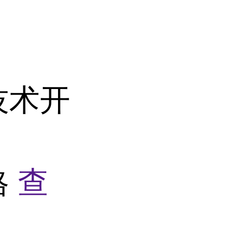
技术开
格
查