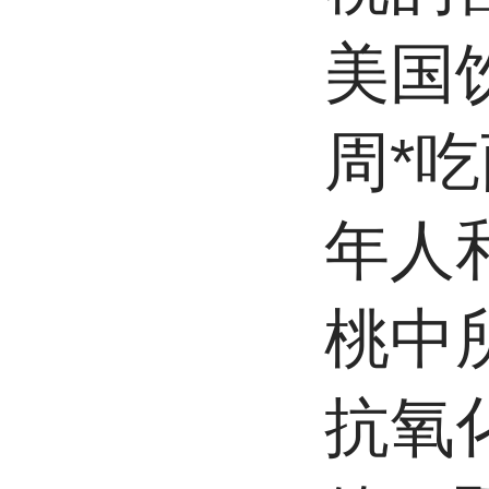
美国
周*
年人
桃中
抗氧