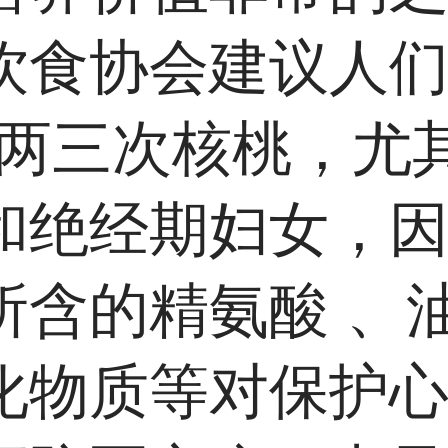
饮食协会建议人
吃两三次核桃，尤
和绝经期妇女，
所含的
精氨酸
、
化物质等对保护