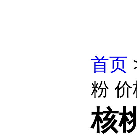
首页
粉 价
核