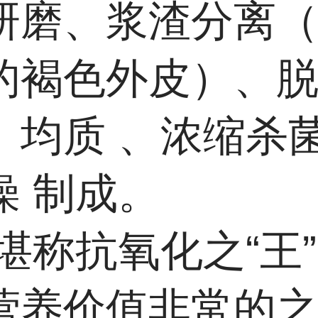
研磨、浆渣分离
的褐色外皮）、
、
均质
、浓缩杀
燥
制成。
堪称抗氧化之“王
营养价值非常的