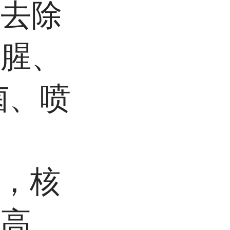
（去除
脱腥、
菌、
喷
”，核
之高。