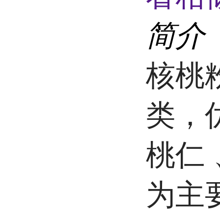
简介
核桃
类，
桃仁
为主