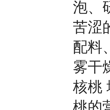
泡、
苦涩
配料
雾干
核桃
桃的