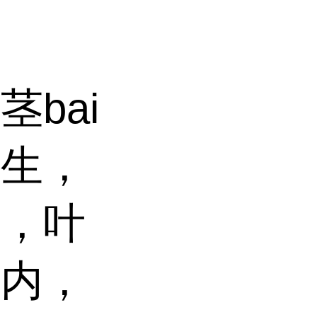
bai
互生，
尖，叶
腋内，