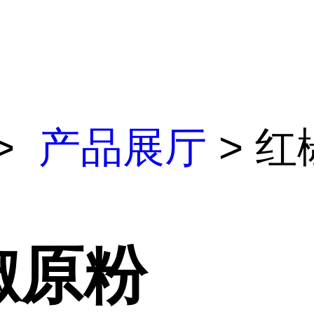
>
产品展厅
> 红
椒原粉