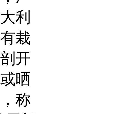
意大利
均有栽
，剖开
，或晒
末，称