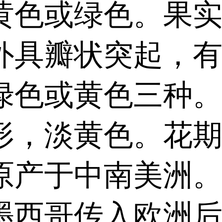
黄色或绿色。果
外具瓣状突起，
绿色或黄色三种
形，淡黄色。花
原产于中南美洲。
墨西哥传入欧洲