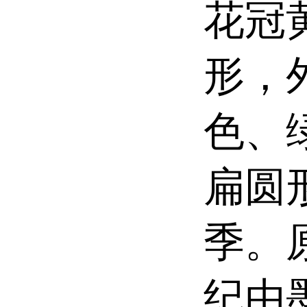
花冠
形，
色、
扁圆
季。
纪由