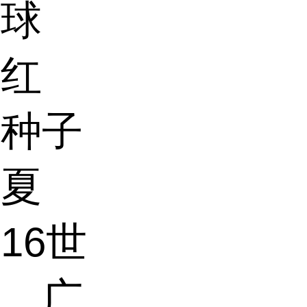
实球
有红
。种子
期夏
16世
后，广