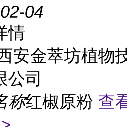
-02-04
详情
西安金萃坊植物
限公司
名称
红椒原粉
查
>