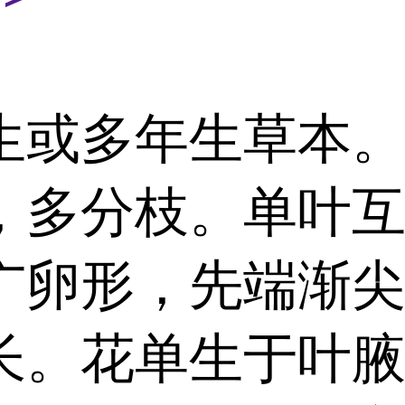
生或多年生草本。茎
，多分枝。单叶
广卵形，先端渐
长。花单生于叶