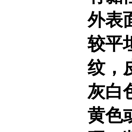
外表
较平
纹，
灰白
黄色