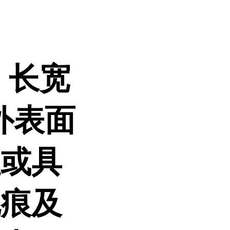
，长宽
外表面
坦或具
孔痕及