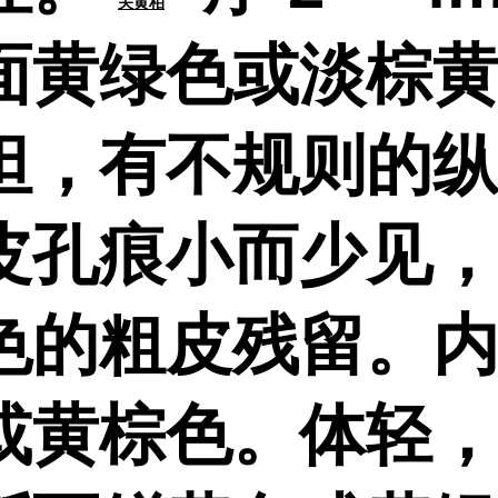
关黄柏
面黄绿色或淡棕
坦，有不规则的
皮孔痕小而少见
色的粗皮残留。
或黄棕色。体轻