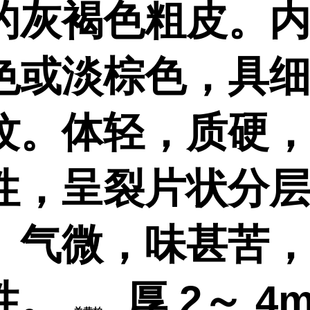
的灰褐色粗皮。
色或淡棕色，具
纹。体轻，质硬
性，呈裂片状分
。气微，味甚苦
性。
厚 2～ 4