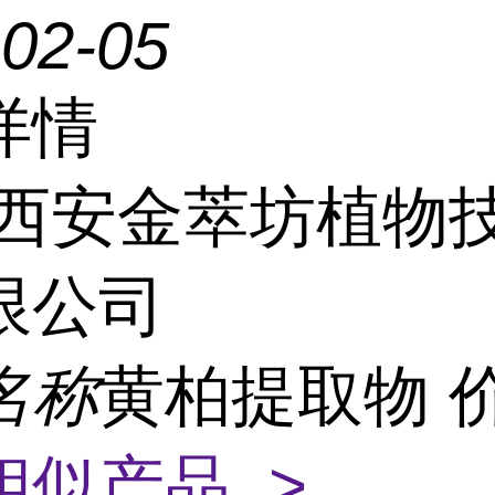
-02-05
详情
西安金萃坊植物
限公司
名称
黄柏提取物 
相似产品 >