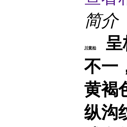
简介
呈
川黄柏
不一，
黄褐
纵沟