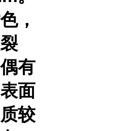
黄色，
纵裂
，偶有
内表面
，质较