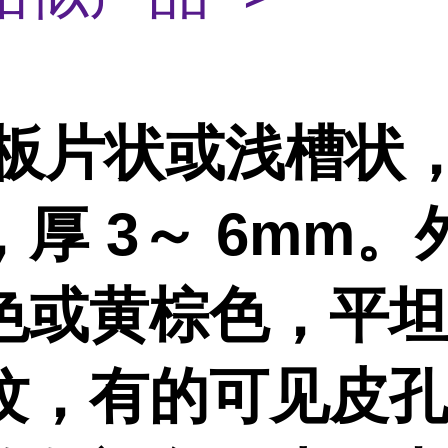
板片状或浅槽状
厚 3～ 6mm。
色或黄棕色，平
纹，有的可见皮