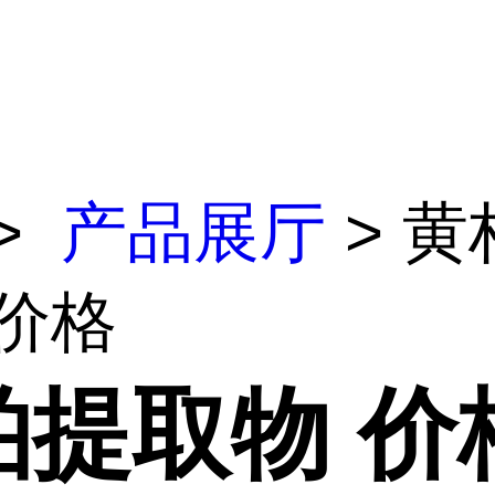
>
产品展厅
> 黄
 价格
柏提取物 价