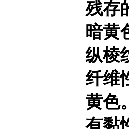
残存
暗黄
纵棱
纤维
黄色
有黏