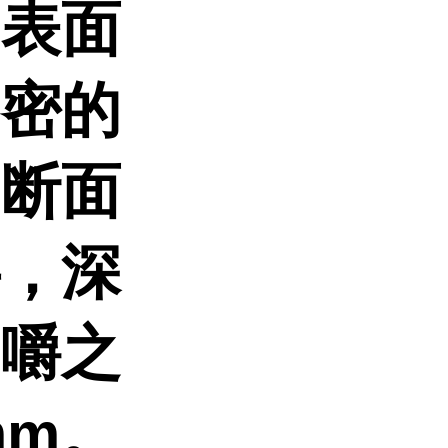
内表面
细密的
，断面
层，深
，嚼之
mm。