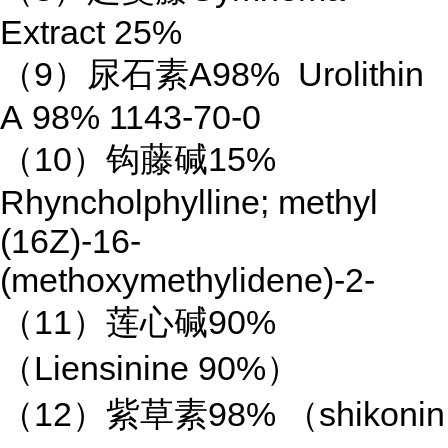
Extract 25%
（9）尿石素A98% Urolithin
A 98% 1143-70-0
（10）钩藤碱15%
Rhyncholphylline; methyl
(16Z)-16-
(methoxymethylidene)-2-
（11）莲心碱90%
（Liensinine 90%）
（12）紫草素98% （shikonin