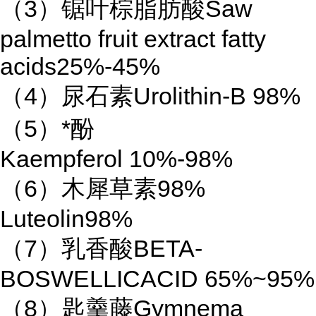
（3）锯叶棕脂肪酸Saw
palmetto fruit extract fatty
acids25%-45%
（4）尿石素Urolithin-B 98%
（5）*酚
Kaempferol 10%-98%
（6）木犀草素98%
Luteolin98%
（7）乳香酸BETA-
BOSWELLICACID 65%~95%
（8）匙羹藤Gymnema