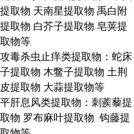
提取物 天南星提取物 禹白附
提取物 白芥子提取物 皂荚提
取物等
攻毒杀虫止痒类提取物：蛇床
子提取物 木鳖子提取物 土荆
皮提取物 大蒜提取物等
平肝息风类提取物：刺蒺藜提
取物 罗布麻叶提取物 钩藤提
取物等