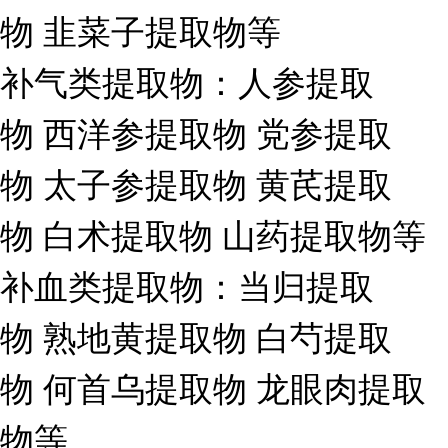
物 韭菜子提取物等
补气类提取物：人参提取
物 西洋参提取物 党参提取
物 太子参提取物 黄芪提取
物 白术提取物 山药提取物等
补血类提取物：当归提取
物 熟地黄提取物 白芍提取
物 何首乌提取物 龙眼肉提取
物等