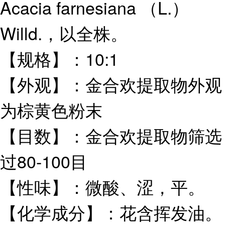
Acacia farnesiana （L.）
Willd.，以全株。
【规格】：10:1
【外观】：金合欢提取物外观
为棕黄色粉末
【目数】：金合欢提取物筛选
过80-100目
【性味】：微酸、涩，平。
【化学成分】：花含挥发油。