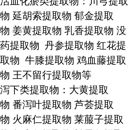
活血化瘀类提取物：川芎提取
物 延胡索提取物 郁金提取
物 姜黄提取物 乳香提取物 没
药提取物 丹参提取物 红花提
取物 牛膝提取物 鸡血藤提取
物 王不留行提取物等
泻下类提取物：大黄提取
物 番泻叶提取物 芦荟提取
物 火麻仁提取物 莱菔子提取