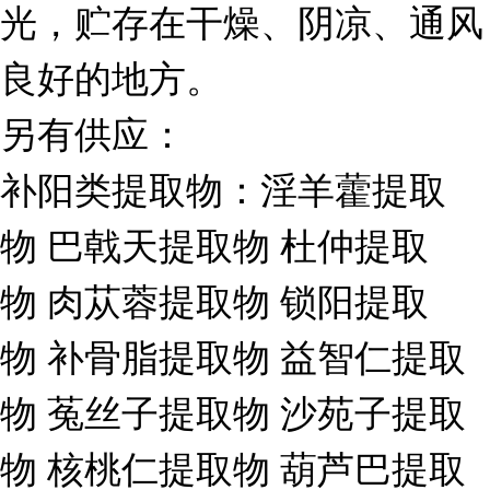
光，贮存在干燥、阴凉、通风
良好的地方。
另有供应：
补阳类提取物：淫羊藿提取
物 巴戟天提取物 杜仲提取
物 肉苁蓉提取物 锁阳提取
物 补骨脂提取物 益智仁提取
物 菟丝子提取物 沙苑子提取
物 核桃仁提取物 葫芦巴提取