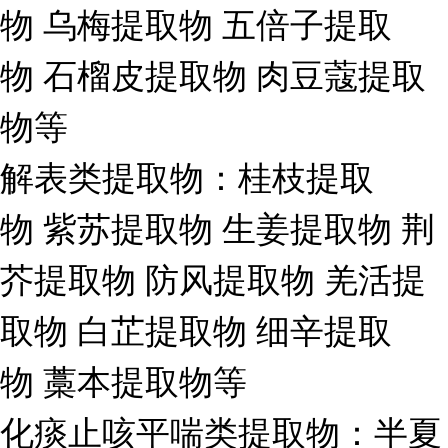
物 乌梅提取物 五倍子提取
物 石榴皮提取物 肉豆蔻提取
物等
解表类提取物：桂枝提取
物 紫苏提取物 生姜提取物 荆
芥提取物 防风提取物 羌活提
取物 白芷提取物 细辛提取
物 藁本提取物等
化痰止咳平喘类提取物：半夏