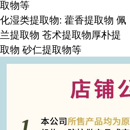
取物等
化湿类提取物: 藿香提取物 佩
兰提取物 苍术提取物厚朴提
取物 砂仁提取物等