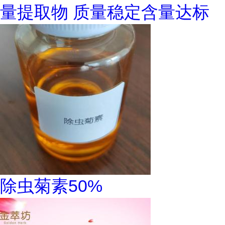
量提取物 质量稳定含量达标
除虫菊素50%