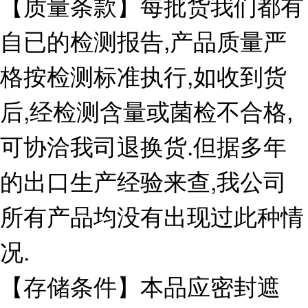
【质量条款】每批货我们都有
自已的检测报告,产品质量严
格按检测标准执行,如收到货
后,经检测含量或菌检不合格,
可协洽我司退换货.但据多年
的出口生产经验来查,我公司
所有产品均没有出现过此种情
况.
【存储条件】本品应密封遮