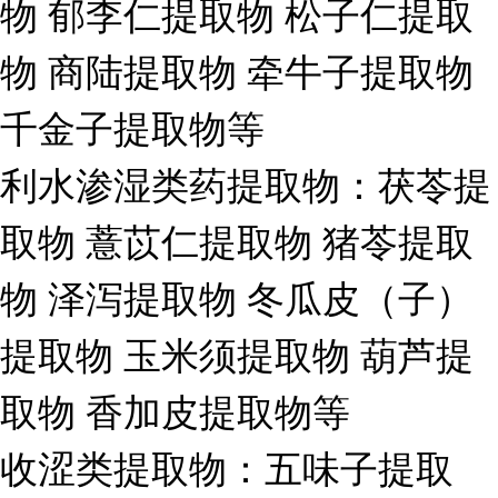
物 郁李仁提取物 松子仁提取
物 商陆提取物 牵牛子提取物
千金子提取物等
利水渗湿类药提取物：茯苓提
取物 薏苡仁提取物 猪苓提取
物 泽泻提取物 冬瓜皮（子）
提取物 玉米须提取物 葫芦提
取物 香加皮提取物等
收涩类提取物：五味子提取