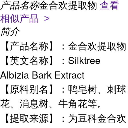
产品名称
金合欢提取物
查看
相似产品 >
简介
【产品名称】：金合欢提取物
【英文名称】：Silktree
Albizia Bark Extract
【原料别名】：鸭皂树、刺球
花、消息树、牛角花等。
【提取来源】：为豆科金合欢