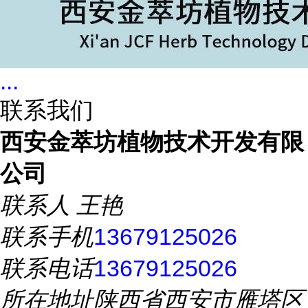
...
联系我们
西安金萃坊植物技术开发有限
公司
联系人
王艳
联系手机
13679125026
联系电话
13679125026
所在地址
陕西省西安市雁塔区