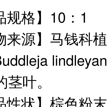
品规格】10：1
物来源】马钱科
dleja lindleya
t.的茎叶。
品性状】棕色粉