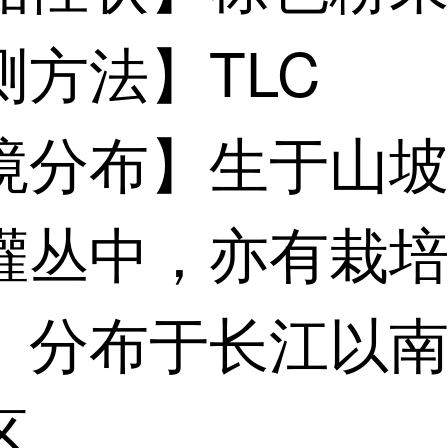
测方法】TLC
境分布】生于山
灌丛中，亦有栽
。分布于长江以
区。