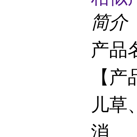
简介
产品
【产
儿草
消