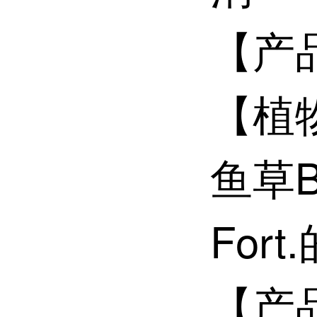
【产
【植
鱼草Bud
For
【产