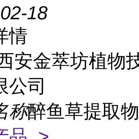
-02-18
详情
西安金萃坊植物
限公司
名称
醉鱼草提取
产品 >