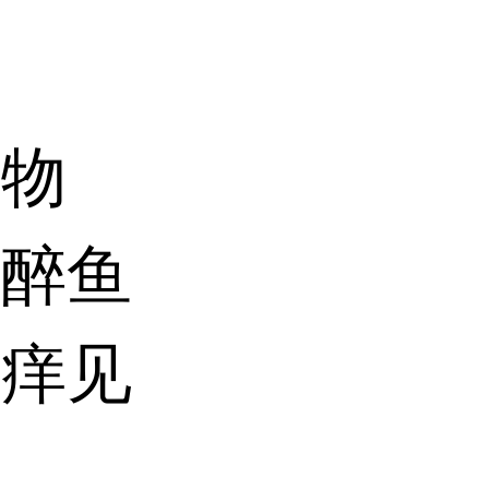
取物
、醉鱼
、痒见