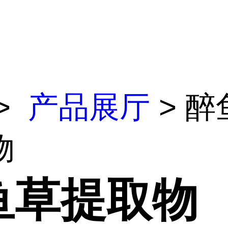
>
产品展厅
> 醉
物
鱼草提取物