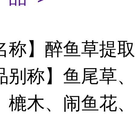
名称】醉鱼草提
品别称】鱼尾草
、樚木、闹鱼花