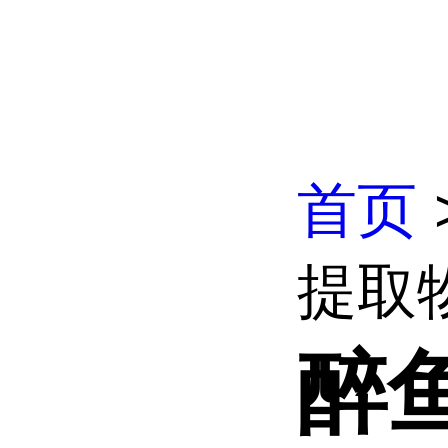
首页
提取
醉