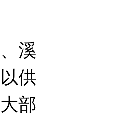
坡、溪
培以供
南大部