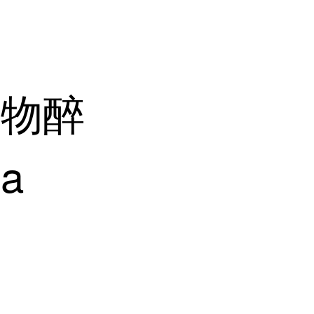
植物醉
na
末