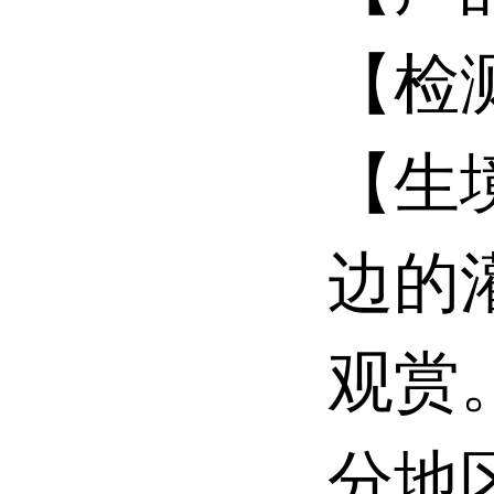
【检
【生
边的
观赏
分地