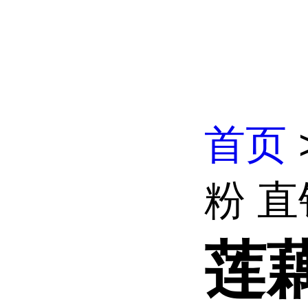
首页
粉 直
莲