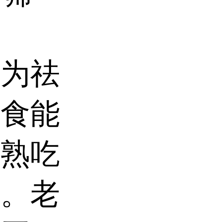
视为祛
生食能
；熟吃
精。老