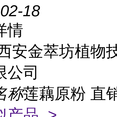
-02-18
详情
西安金萃坊植物
限公司
名称
莲藕原粉 直
似产品 >