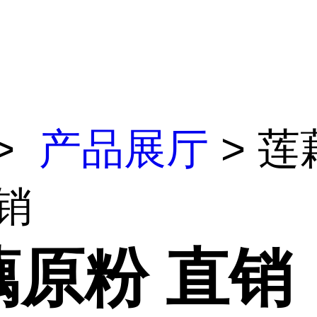
>
产品展厅
> 莲
销
藕原粉 直销