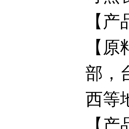
【产
【原
部，
西等
【产