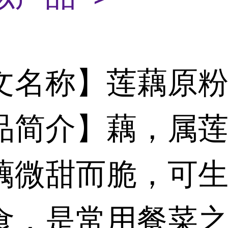
文名称】莲藕原
品简介】藕，属
藕微甜而脆，可
食，是常用餐菜