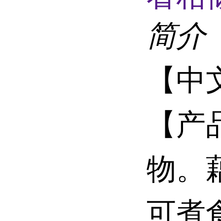
简介
【中
【产
物。
可煮