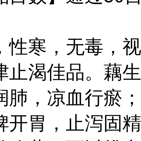
，性寒，无毒，
津止渴佳品。藕
润肺，凉血行瘀
脾开胃，止泻固