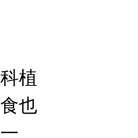
粉
莲科植
生食也
之一