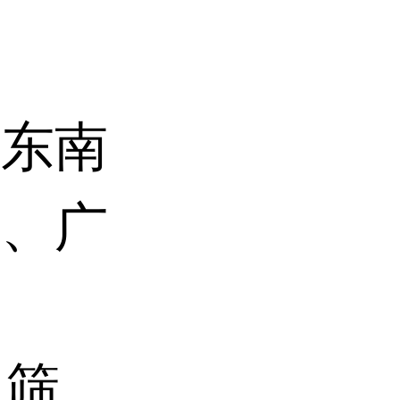
末
洲东南
东、广
目筛