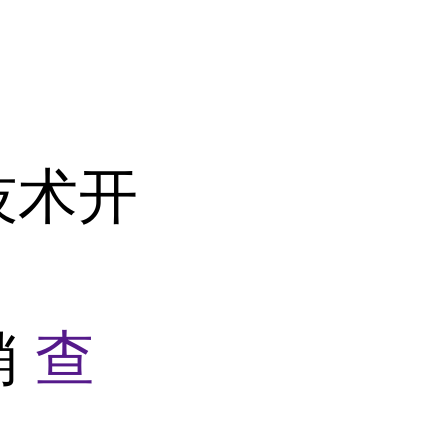
技术开
销
查