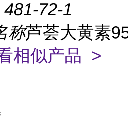
：
481-72-1
名称
芦荟大黄素95
看相似产品 >
素