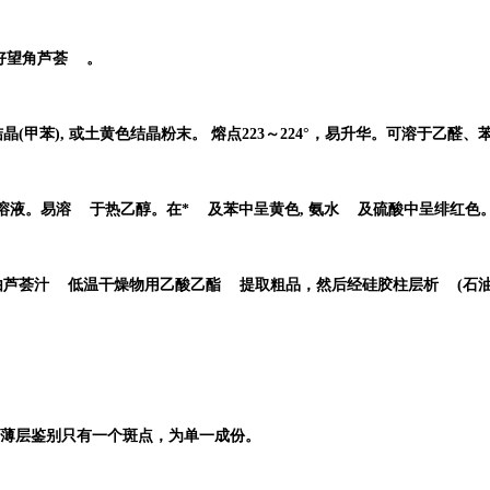
好望角芦荟
。
(甲苯), 或土黄色结晶粉末。 熔点223～224°，易升华。可溶于乙醛
溶液。
易溶
于热乙醇。在
*
及苯中呈黄色,
氨水
及硫酸中呈绯红色
由
芦荟汁
低温干燥物用
乙酸乙酯
提取粗品，然后经
硅胶柱层析
(
石
8%，薄层鉴别只有一个斑点，为单一成份。