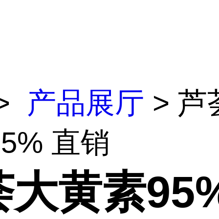
>
产品展厅
> 芦
5% 直销
大黄素95%