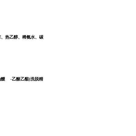
、苯、热乙醇、稀氨水、
碳
。
油醚
-乙酸乙酯)洗脱精