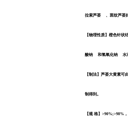
拉索芦荟
、斑纹芦荟
【物理性质】橙色针状结晶
酸钠
和
氢氧化钠
水
【制法】芦荟大黄素可
制得到。
【规 格】>90%;>9