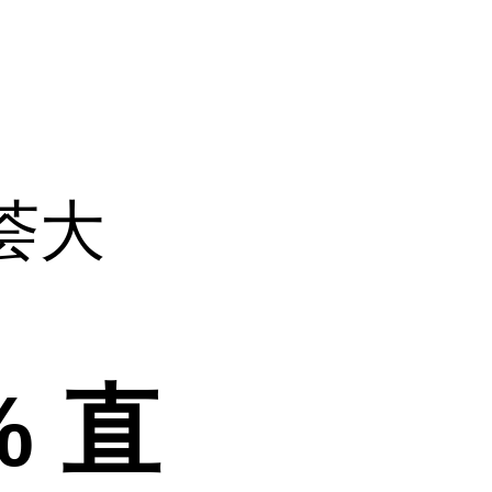
荟大
 直