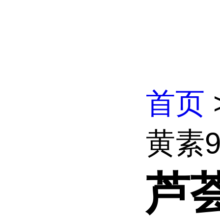
首页
黄素9
芦荟