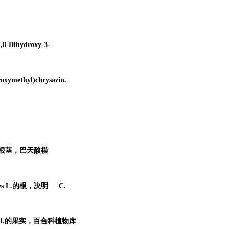
,8-Dihydroxy-3-
oxymethyl)chrysazin.
l.的根茎，
巴天酸模
es L.的根，
决明
C.
 Pall.的果实，百合科植物
库