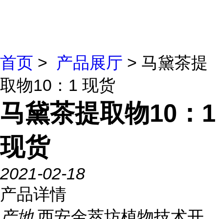
首页
>
产品展厅
> 马黛茶提
取物10：1 现货
马黛茶提取物10：1
现货
2021-02-18
产品详情
产地
西安金萃坊植物技术开