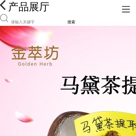
产品展厅
搜索