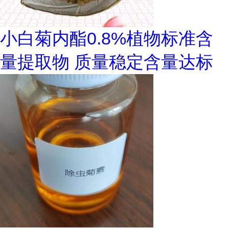
小白菊内酯0.8%植物标准含
量提取物 质量稳定含量达标