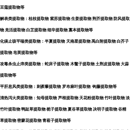
豆蔻提取物等
解表类提取物：桂枝提取物
紫苏提取物
生姜提取物
荆芥提取物
防风提取
物
羌活提取物
白芷提取物
细辛提取物
藁本提取物等
化痰止咳平喘类提取物：半夏提取物
天南星提取物
禹白附提取物
白芥子
提取物
皂荚提取物等
攻毒杀虫止痒类提取物：蛇床子提取物
木鳖子提取物
土荆皮提取物
大蒜
提取物等
平肝息风类提取物：刺蒺藜提取物
罗布麻叶提取物
钩藤提取物等
清热泻火类提取物：知母提取物
芦根提取物
天花粉提取物
竹叶提取物
淡
竹叶提取物
鸭趾草提取物
栀子提取物
夏谷草提取物
决明子提取物
谷精
草提取物
密蒙花提取物
青葙子提取物等