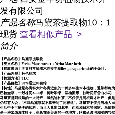
发有限公司
产品名称
马黛茶提取物10：1
现货
查看相似产品 >
简介
【产品名称】马黛茶提取物
【英文名称】Yerba Mate extract：Yerba Mate herb
【提取来源】冬青科常绿灌木巴拉圭草llex paraguariensis的干燥叶。
【产品外观】棕色粉末
【检测方法】TLC
【产品目数】98%通过80目筛
【特性】马黛是冬青科大叶冬青近似的一种多年生木本植物，通常都称为
巴拉圭草，一般株同3—6米，树叶翠绿，呈椭圆形，枝叶间开雪白小花
马黛茶是阿根廷的一大特产，虽然这种茶并不仅仅是阿根廷才出产，但是
仍然有人说，“不喝马黛茶就不算来到了阿根廷”。马黛茶不仅是当地人民
生活中不可缺少的饮料，而且大量出口北美、西欧和日本等国家。马黛茶
是一种常绿灌木叶子，生长在南美洲的一些地方，阿根廷温润潮湿的气候