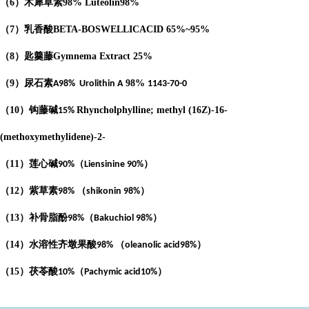
（
6
）木犀草素
98%
Luteolin
98%
（
7
）乳香酸
BETA-BOSWELLICACID
65%
~95%
（
8
）匙羹藤
Gymnema Extract
25%
（
9
）尿石素
98%
A98%
Urolithin A
1143-70-0
（
10
）钩藤碱
Rhyncholphylline; methyl (16Z)-16-
15%
(methoxymethylidene)-2-
（
11
）莲心碱
（
）
90%
Liensinine 90%
（
12
）紫草素
（
）
98%
shikonin 98%
（
13
）补骨脂酚
（
）
98%
Bakuchiol 98%
（
14
）水溶性齐墩果酸
（
）
98%
oleanolic acid98%
（
15
）茯苓酸
（
）
10%
Pachymic acid10%