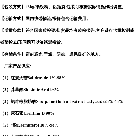
【包装方式】
25kg/
纸板桶、铝箔袋 包装可根据实际情况作出调整。
【运输方式】国内快递物流
,
报价包含运输费用。
【质量条款】符合国家质检要求
,
货品均有质检报告
客户进行含量检测或
,
者菌检
出现问题可以洽谈退换货。
,
【存储条件】密封遮光
,
干燥、阴凉、通风良好的地方。
厂家产品供应
:
（
1
）红景天苷
Salidroside
1%-98%
（
2
）莽草酸
Shikimic Acid
98%
（
3
）锯叶棕脂肪酸
Saw palmetto fruit extract
25%-45%
fatty acids
（
4
）
尿石素
Urolithin-B
98%
（
5
）*酚
Kaempferol
10%-98%