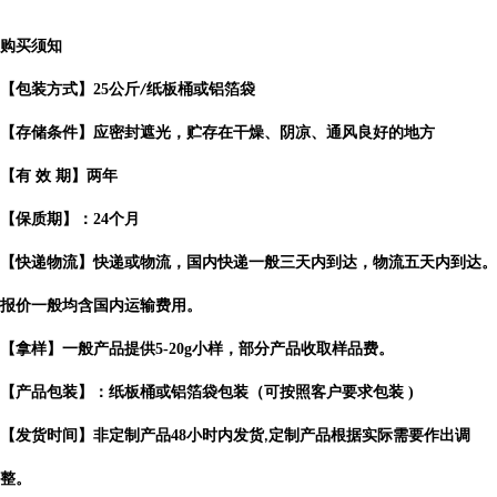
购买须知
【包装方式】
25
公斤
纸板桶或铝箔袋
/
【存储条件】应密封遮光，贮存在干燥、阴凉、通风良好的地方
【有
效
期】两年
【保质期】：
24
个月
【快递物流】快递或物流，国内快递一般三天内到达，物流五天内到达。
报价一般均含国内运输费用。
【拿样】一般产品提供
5-20g
小样，部分产品收取样品费。
【产品包装】：纸板桶或铝箔袋包装（可按照客户要求包装
)
【发货时间】非定制产品
48
小时内发货
定制产品根据实际需要作出
调
,
整。