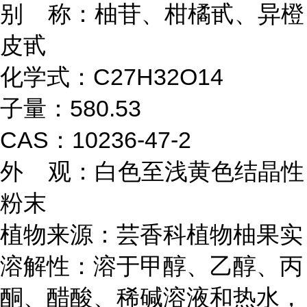
别 称：柚苷、柑橘甙、异橙
皮甙
化学式：C27H32O14
子量：580.53
CAS：10236-47-2
外 观：白色至浅黄色结晶性
粉末
植物来源：芸香科植物柚果实
溶解性：溶于甲醇、乙醇、丙
酮、醋酸、稀碱溶液和热水，