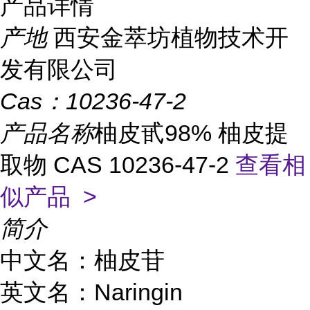
产品详情
产地
西安金萃坊植物技术开
发有限公司
Cas：
10236-47-2
产品名称
柚皮甙98% 柚皮提
取物 CAS 10236-47-2
查看相
似产品 >
简介
中文名：柚皮苷
英文名：Naringin