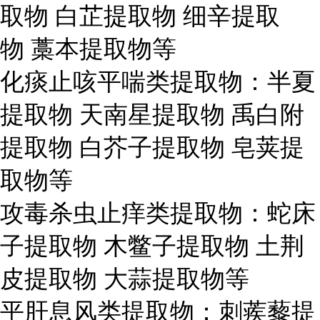
取物 白芷提取物 细辛提取
物 藁本提取物等
化痰止咳平喘类提取物：半夏
提取物 天南星提取物 禹白附
提取物 白芥子提取物 皂荚提
取物等
攻毒杀虫止痒类提取物：蛇床
子提取物 木鳖子提取物 土荆
皮提取物 大蒜提取物等
平肝息风类提取物：刺蒺藜提