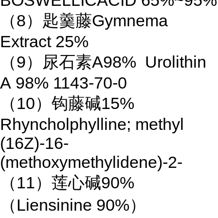
BOSWELLICACID 65%~95%
（8）匙羹藤Gymnema
Extract 25%
（9）尿石素A98% Urolithin
A 98% 1143-70-0
（10）钩藤碱15%
Rhyncholphylline; methyl
(16Z)-16-
(methoxymethylidene)-2-
（11）莲心碱90%
（Liensinine 90%）