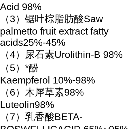
Acid 98%
（3）锯叶棕脂肪酸Saw
palmetto fruit extract fatty
acids25%-45%
（4）尿石素Urolithin-B 98%
（5）*酚
Kaempferol 10%-98%
（6）木犀草素98%
Luteolin98%
（7）乳香酸BETA-