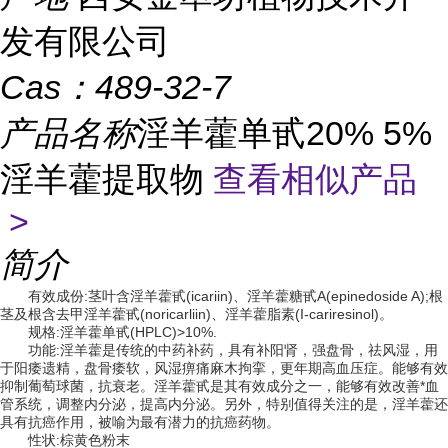
发有限公司
Cas：
489-32-7
产品名称
淫羊藿单甙20% 5%
淫羊藿提取物
查看相似产品
>
简介
有效成份:茎叶含淫羊藿甙(icariin)、淫羊藿糖甙A(epinedoside A);根
茎及根含去甲淫羊藿甙(noricarliin)、淫羊藿脂素(I-cariresinol)。
规格:淫羊藿单甙(HPLC)>10%.
功能:淫羊藿是传统的中药补药，具有补阳肾，强盘骨，祛风湿，用
于阳痿遗精，盘骨痿软，风湿痹痛麻木拘挛，更年期高血压症。能够有效
抑制葡萄球菌，抗衰老。淫羊藿甙是其有效成分之一，能够有效改善*血
管系统，调整内分泌，提高内分泌。另外，特别值得关注的是，淫羊藿还
具有抗癌作用，被喻为最有潜力的抗癌药物。
性状:棕黄色粉末