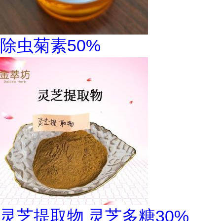
除虫菊素50%
灵芝提取物 灵芝多糖30%