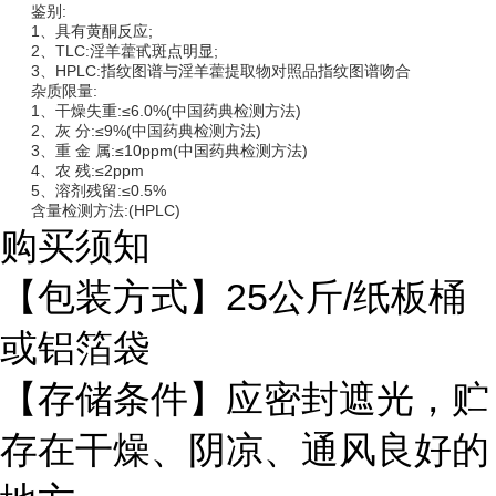
鉴别:
1、具有黄酮反应;
2、TLC:淫羊藿甙斑点明显;
3、HPLC:指纹图谱与淫羊藿提取物对照品指纹图谱吻合
杂质限量:
1、干燥失重:≤6.0%(中国药典检测方法)
2、灰 分:≤9%(中国药典检测方法)
3、重 金 属:≤10ppm(中国药典检测方法)
4、农 残:≤2ppm
5、溶剂残留:≤0.5%
含量检测方法:(HPLC)
购买须知
【包装方式】25公斤/纸板桶
或铝箔袋
【存储条件】应密封遮光，贮
存在干燥、阴凉、通风良好的