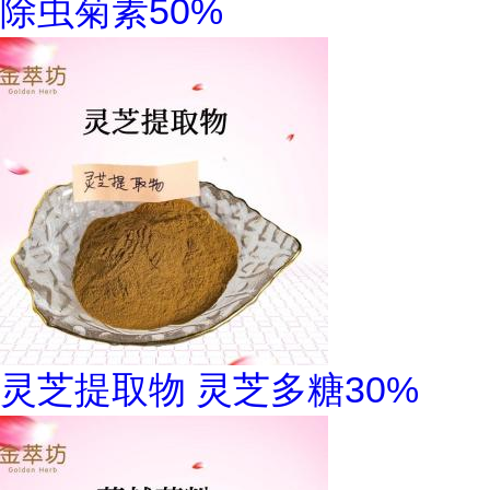
除虫菊素50%
灵芝提取物 灵芝多糖30%