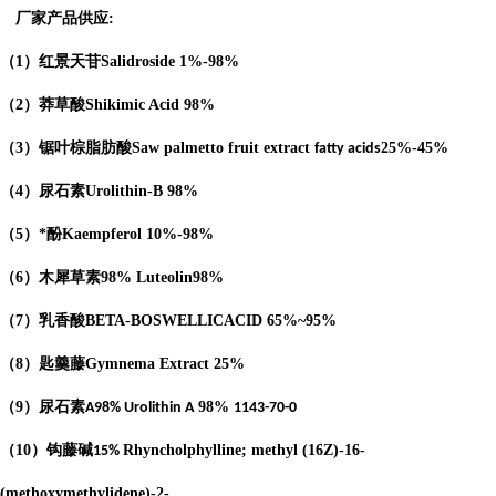
厂家产品供应
:
（
1
）红景天苷
Salidroside
1%-98%
（
2
）莽草酸
Shikimic Acid
98%
（
3
）锯叶棕脂肪酸
Saw palmetto fruit extract
25%-45%
fatty acids
（
4
）
尿石素
Urolithin-B
98%
（
5
）*酚
Kaempferol
10%-98%
（
6
）木犀草素
98%
Luteolin
98%
（
7
）乳香酸
BETA-BOSWELLICACID
65%
~95%
（
8
）匙羹藤
Gymnema Extract
25%
（
9
）尿石素
98%
A98%
Urolithin A
1143-70-0
（
10
）钩藤碱
Rhyncholphylline; methyl (16Z)-16-
15%
(methoxymethylidene)-2-