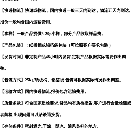
【快递物流】快递或物流，国内快递一般三天内到达，物流五天内到达。
报价一般均含国内运输费用。
【拿样】一般产品提供
5-20g
小样，部分产品收取样品费。
【产品包装】：纸板桶或铝箔袋包装（可按照客户要求包装
)
【发货时间】非定制产品
48
小时内发货
定制产品根据实际需要作出
调
,
整。
【包装方式】
25kg/
纸板桶、铝箔袋 包装可根据实际情况作出调整。
【运输方式】国内快递物流
,
报价包含运输费用。
【质量条款】符合国家质检要求
,
货品均有质检报告
客户进行含量检测或
,
者菌检
出现问题可以洽谈退换货。
,
【存储条件】密封遮光
,
干燥、阴凉、通风良好的地方。