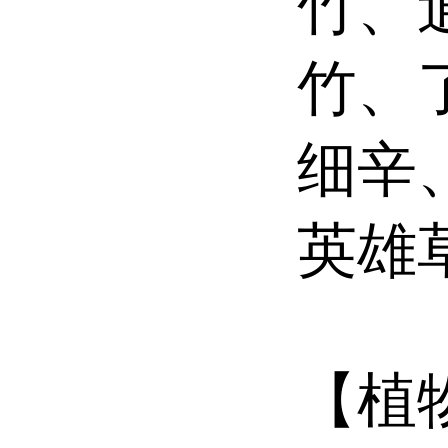
竹、
竹、
细辛
英雄
【植