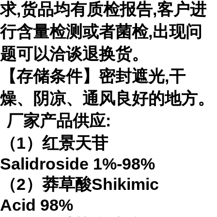
求
,
货品均有质检报告
,
客户进
行含量检测或者菌检
,
出现问
题可以洽谈退换货。
【存储条件】密封遮光
,
干
燥、阴凉、通风良好的地方。
厂家产品供应
:
（
1
）红景天苷
Salidroside
1%-98%
（
2
）莽草酸
Shikimic
Acid
98%