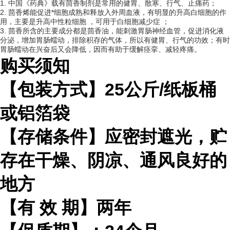
1. 中国《药典》载有茴香制剂是常用的健胃、散寒、行气、止痛药；
2. 茴香烯能促进*细胞成熟和释放入外周血液，有明显的升高白细胞的作
用，主要是升高
中性粒细胞
，可用于
白细胞减少症
；
3. 茴香所含的主要成分都是茴香油，能刺激胃肠神经血管，促进消化液
分泌，增加胃肠蠕动，排除积存的气体，所以有健胃、行气的功效；有时
胃肠蠕动在兴奋后又会降低，因而有助于缓解痉挛、减轻疼痛。
购买须知
【包装方式】
25
公斤
/
纸板桶
或铝箔袋
【存储条件】应密封遮光，贮
存在干燥、阴凉、通风良好的
地方
【有
效
期】两年