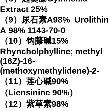
Extract
25%
（
9
）尿石素
A98%
Urolithin
A
98%
1143-70-0
（
10
）钩藤碱
15%
Rhyncholphylline; methyl
(16Z)-16-
(methoxymethylidene)-2-
（
11
）莲心碱
90%
（
Liensinine 90%
）
（
12
）紫草素
98%