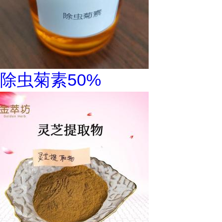
除虫菊素50%