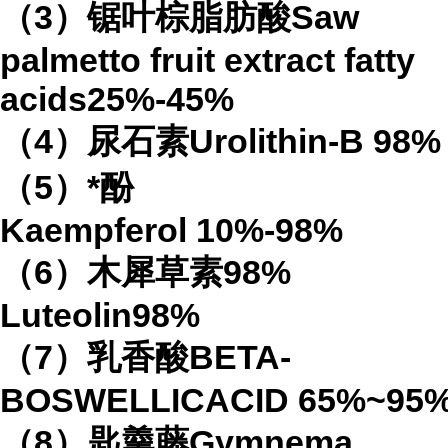
（
3
）锯叶棕脂肪酸
Saw
palmetto fruit extract
fatty
acids
25%-45%
（
4
）
尿石素
Urolithin-B
98%
（
5
）*酚
Kaempferol
10%-98%
（
6
）木犀草素
98%
Luteolin
98%
（
7
）乳香酸
BETA-
BOSWELLICACID
65%
~95
（
8
）匙羹藤
Gymnema