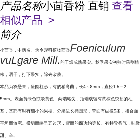
产品名称
小茴香粉 直销
查看
相似产品 >
简介
Foeniculum
小茴香，中药名。为伞形科植物茴香
vuLgare Mill.
的干燥成熟果实。秋季果实初熟时采割植
株，晒干，打下果实，除去杂质。
本品为双悬果，呈圆柱形，有的稍弯曲，长4～8mm，直径1.5～2.
5mm。表面黄绿色或淡黄色，两端略尖，顶端戏留有黄棕色突起的柱
基，基部有时有细小的果梗。分果呈长椭圆形，背面有纵棱5条，接合面
平坦而较宽。横切面略呈五边形，背面的四边约等长。有特异香气，味微
甜、辛。