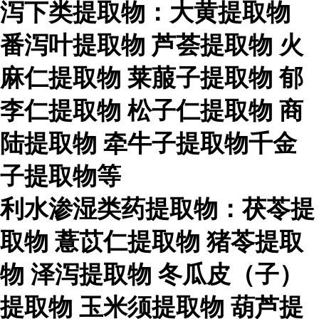
泻下类提取物：大黄提取物
番泻叶提取物
芦荟提取物
火
麻仁提取物
莱菔子提取物
郁
李仁提取物
松子仁提取物
商
陆提取物
牵牛子提取物千金
子提取物等
利水渗湿类药提取物：茯苓提
取物
薏苡仁提取物
猪苓提取
物
泽泻提取物
冬瓜皮（子）
提取物
玉米须提取物
葫芦提