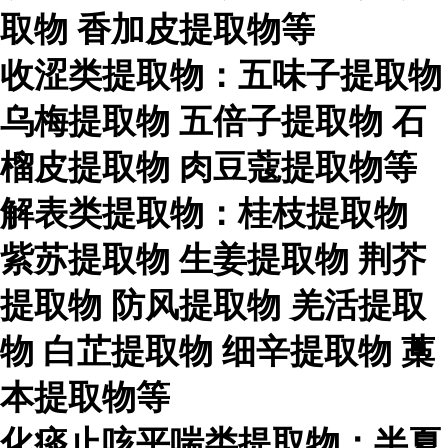
取物
香加皮提取物等
收涩类提取物：五味子提取物
乌梅提取物
五倍子提取物
石
榴皮提取物
肉豆蔻提取物等
解表类提取物：桂枝提取物
紫苏提取物
生姜提取物
荆芥
提取物
防风提取物
羌活提取
物
白芷提取物
细辛提取物
藁
本提取物等
化痰止咳平喘类提取物：半夏