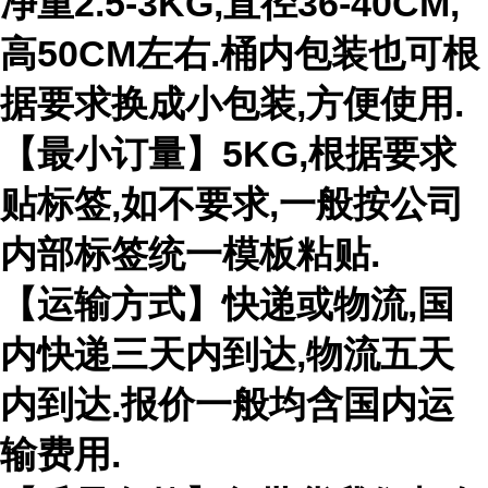
净重
2.5-3KG,
直径
36-40CM,
高
50CM
左右
.
桶内包装也可根
据要求换成小包装
,
方便使用
.
【最小订量】
5KG,
根据要求
贴标签
,
如不要求
,
一般按公司
内部标签统一模板粘贴
.
【运输方式】快递或物流
,
国
内快递三天内到达
,
物流五天
内到达
.
报价一般均含国内运
输费用
.