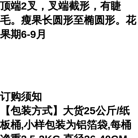
顶端2叉，叉端截形，有睫
毛。瘦果长圆形至椭圆形。花
果期6-9月
订购须知
【包装方式】大货
25
公斤
/
纸
板桶
,
小样包装为铝箔袋
,
每桶