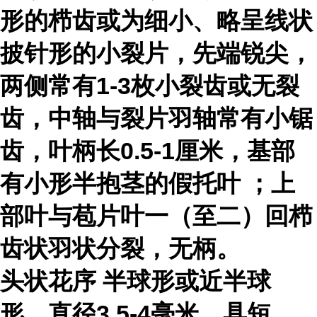
形的栉齿或为细小、略呈线状
披针形的小裂片，先端锐尖，
两侧常有1-3枚小裂齿或无裂
齿，中轴与裂片羽轴常有小锯
齿，叶柄长0.5-1厘米，基部
有小形半抱茎的假
托叶
；上
部叶与苞片叶一（至二）回栉
齿状羽状分裂，无柄。
头状花序
半球形或近半球
形，直径3.5-4毫米，具短