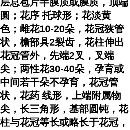
层总苞片半膜质或膜质，顶端
圆；
花序
托球形；花淡黄
色；雌花10-20朵，花冠狭管
状，檐部具2裂齿，花柱伸出
花冠管外，先端2叉，叉端
尖；两性花30-40朵，孕育或
中间若干朵不孕育，花冠管
状，
花药
线形，上端附属物
尖，长三角形，基部圆钝，花
柱与花冠等长或略长于花冠，