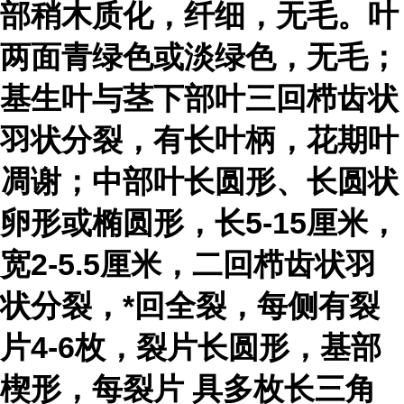
部稍木质化，纤细，无毛。叶
两面青绿色或淡绿色，无毛；
基生叶与茎下部叶三回栉齿状
羽状分裂，有长叶柄，花期叶
凋谢；中部叶长圆形、长圆状
卵形或椭圆形，长5-15厘米，
宽2-5.5厘米，二回栉齿状羽
状分裂，*回全裂，每侧有裂
片4-6枚，裂片长圆形，基部
楔形，每
裂片
具多枚长三角