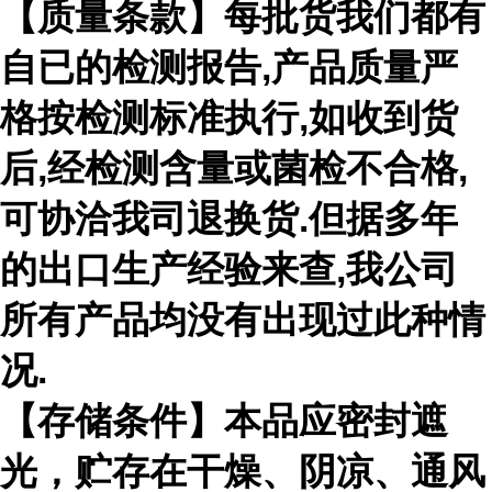
【质量条款】每批货我们都有
自已的检测报告
,
产品质量严
格按检测标准执行
,
如收到货
后
,
经检测含量或菌检不合格
,
可协洽我司退换货
.
但据多年
的出口生产经验来查
,
我公司
所有产品均没有出现过此种情
况
.
【存储条件】本品应密封遮
光，贮存在干燥、阴凉、通风