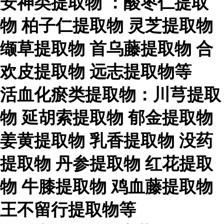
安神类提取物
：酸枣仁提取
物
柏子仁提取物
灵芝提取物
缬草提取物
首乌藤提取物
合
欢皮提取物
远志提取物等
活血化瘀类提取物：川芎提取
物
延胡索提取物
郁金提取物
姜黄提取物
乳香提取物
没药
提取物
丹参提取物
红花提取
物
牛膝提取物
鸡血藤提取物
王不留行提取物等