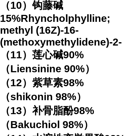
（10）钩藤碱
15%Rhyncholphylline;
methyl (16Z)-16-
(methoxymethylidene)-2-
（11）莲心碱90%
（Liensinine 90%）
（12）紫草素98%
（shikonin 98%）
（13）补骨脂酚98%
（Bakuchiol 98%）