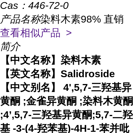
Cas：
446-72-0
产品名称
染料木素98% 直销
查看相似产品 >
简介
【中文名称】染料木素
【英文名称】Salidroside
【中文别名】 4',5,7-
三羟基异
黄酮
;
金雀异黄酮
;
染料木黄酮
;4’,5,7-三羟基异黄酮;5,7-
二羟
基
-3-(4-羟苯基)-4H-1-
苯并吡