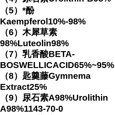
（5）*酚
Kaempferol10%-98%
（6）木犀草素
98%Luteolin98%
（7）乳香酸BETA-
BOSWELLICACID65%~95%
（8）匙羹藤Gymnema
Extract25%
（9）尿石素A98%Urolithin
A98%1143-70-0