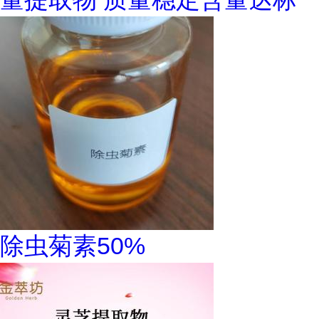
除虫菊素50%