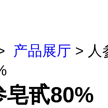
>
产品展厅
> 人
%
参皂甙80%