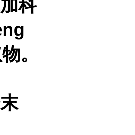
五加科
eng
取物。
粉末