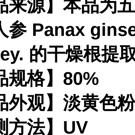
品来源】本品为
参 Panax gins
Mey. 的干燥根提
品规格】80%
品外观】淡黄色
测方法】UV