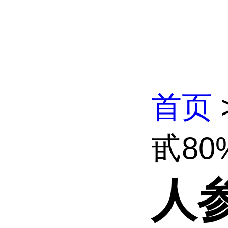
首页
甙80
人