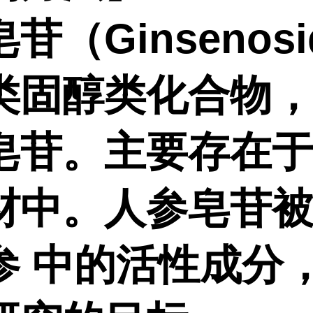
苷（Ginsenosi
类固醇类化合物
皂苷。主要存在
材中。人参皂苷
参
中的活性成分