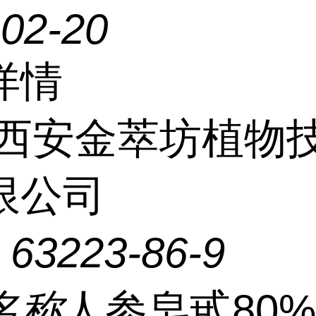
-02-20
详情
西安金萃坊植物
限公司
：
63223-86-9
名称
人参皂甙80