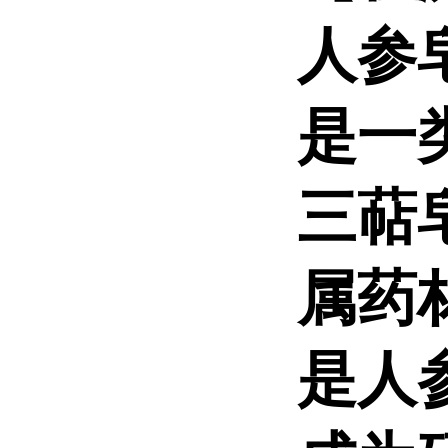
人参皂
是一
三萜
属药
是
人