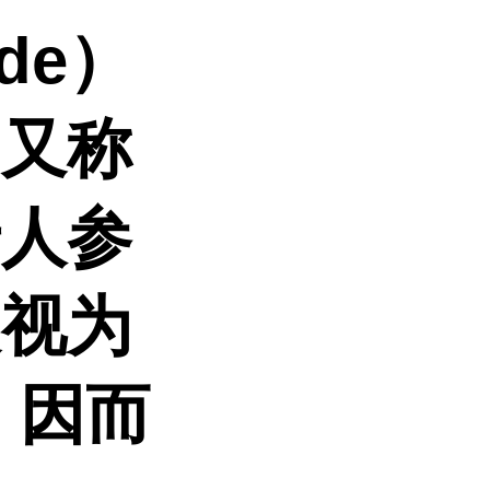
de）
，又称
于人参
被视为
，因而