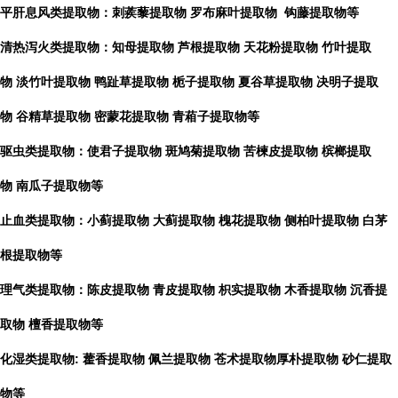
平肝息风类提取物：刺蒺藜提取物
罗布麻叶提取物
钩藤提取物等
清热泻火类提取物：知母提取物
芦根提取物
天花粉提取物
竹叶提取
物
淡竹叶提取物
鸭趾草提取物
栀子提取物
夏谷草提取物
决明子提取
物
谷精草提取物
密蒙花提取物
青葙子提取物等
驱虫类提取物：使君子提取物
斑鸠菊提取物
苦楝皮提取物
槟榔提取
物
南瓜子提取物等
止血类提取物：小蓟提取物
大蓟提取物
槐花提取物
侧柏叶提取物
白茅
根提取物等
理气类提取物：陈皮提取物
青皮提取物
枳实提取物
木香提取物
沉香提
取物
檀香提取物等
化湿类提取物
:
藿香提取物
佩兰提取物
苍术提取物厚朴提取物
砂仁提取
物等