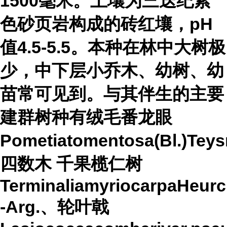
1500毫米。土壤为三迭纪紫
色砂页岩构成的砖红壤，pH
值4.5-5.5。本种在林中大树极
少，中下层小乔木、幼树、幼
苗常可见到。与其伴生的主要
建群树种有
绒毛番龙眼
Pometiatomentosa(Bl.)Tey
四数木
千果榄仁树
TerminaliamyriocarpaHeurck
-Arg.、轮叶戟