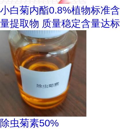
小白菊内酯0.8%植物标准含
量提取物 质量稳定含量达标
除虫菊素50%