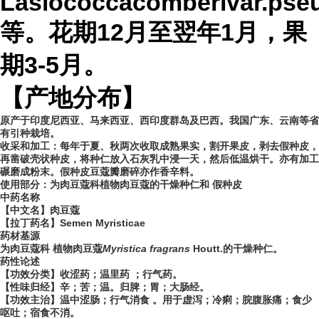
Lasiococcacomberivar.pseud
等。花期12月至翌年1月，果
期3-5月。
【产地分布】
原产于印度尼西亚、马来西亚、西印度群岛及巴西。我国广东、云南等省
有引
种栽培。
收采和加工：每年于夏、秋两次收取成熟果实，割开果皮，剥去假种皮，
再凿破壳状种皮，将种仁放入石灰乳中浸一天，然后低温烘干。亦有加工
碾磨成粉末。假种皮豆蔻瓣磨碎亦作香辛料。
使用部分：为肉豆蔻科植物肉豆蔻的干燥种
仁和
假种皮
中药名称
【中文名】肉豆蔻
【拉丁药名】Semen Myristicae
药材基源
为肉豆蔻科 植物肉豆蔻
Myristica fragrans
Houtt.的干燥种仁。
药性论述
【功效分类】收涩药；温里药 ；行气药。
【性味归经】辛；苦；温。归脾；胃；大肠经。
【功效主治】温中涩肠；行气消食 。用于虚泻；冷痢；脘腹胀痛；食少
呕吐；宿食不消。