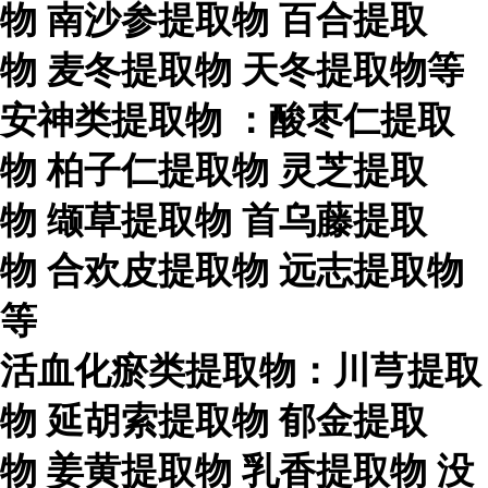
物
南沙参提取物
百合提取
物
麦冬提取物
天冬提取物等
安神类提取物
：酸枣仁提取
物
柏子仁提取物
灵芝提取
物
缬草提取物
首乌藤提取
物
合欢皮提取物
远志提取物
等
活血化瘀类提取物：川芎提取
物
延胡索提取物
郁金提取
物
姜黄提取物
乳香提取物
没