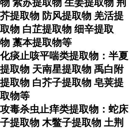
物
紫苏提取物
生姜提取物
荆
芥提取物
防风提取物
羌活提
取物
白芷提取物
细辛提取
物
藁本提取物等
化痰止咳平喘类提取物：半夏
提取物
天南星提取物
禹白附
提取物
白芥子提取物
皂荚提
取物等
攻毒杀虫止痒类提取物：蛇床
子提取物
木鳖子提取物
土荆