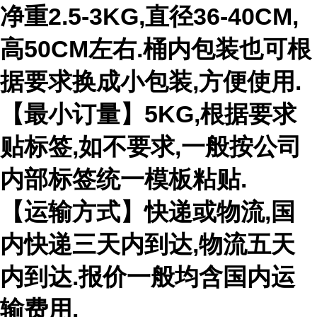
净重
2.5-3KG,
直径
36-40CM,
高
50CM
左右
.
桶内包装也可根
据要求换成小包装
,
方便使用
.
【最小订量】
5KG,
根据要求
贴标签
,
如不要求
,
一般按公司
内部标签统一模板粘贴
.
【运输方式】快递或物流
,
国
内快递三天内到达
,
物流五天
内到达
.
报价一般均含国内运
输费用
.