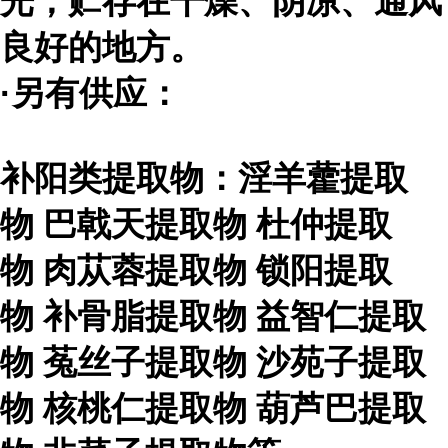
光，贮存在干燥、阴凉、通风
良好的地方。
·另有供应：
补阳类提取物：淫羊藿提取
物
巴戟天提取物
杜仲提取
物
肉苁蓉提取物
锁阳提取
物
补骨脂提取物
益智仁提取
物
菟丝子提取物
沙苑子提取
物
核桃仁提取物
葫芦巴提取