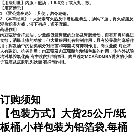
【用法用量】内服：煎汤，1.5-6克；或入丸、散。
【用药禁忌】
1.《雷公炮炙论》：凡使，勿令犯铜。
2.《本草经疏》：大肠素有火热及中暑热泄暴注，肠风下血，胃火齿痛及
湿热积滞方盛，滞下初起，皆不宜服。
药理作用
肉豆蔻所含挥发油，少量能促进胃液的分泌及胃肠蠕动，而有开胃和促进
食欲，消胀止痛的功效；但大量服用则有抑制作用，且有较显著的麻醉作
用；挥发油中的萜类成分对细菌和霉菌均有抑制作用。肉豆蔻醚 对正常
人有致幻、抗炎作用；肉豆蔻及肉豆蔻醚能增强色胺的作用，体内外试验
均对单胺氧化酶 有中度的抑制作用。肉豆蔻对MCA和DMBA诱发的小鼠
子宫癌及皮肤乳头状瘤 有抑制作用。
订购须知
【包装方式】大货
25
公斤
/
纸
板桶
,
小样包装为铝箔袋
,
每桶