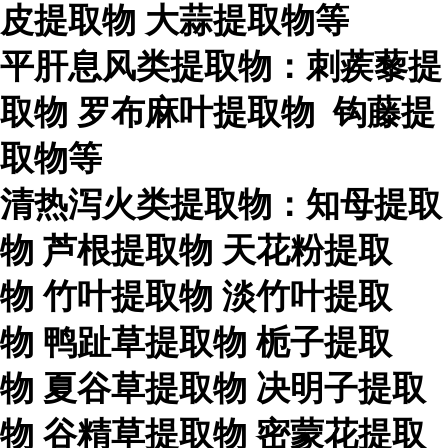
皮提取物
大蒜提取物等
平肝息风类提取物：刺蒺藜提
取物
罗布麻叶提取物
钩藤提
取物等
清热泻火类提取物：知母提取
物
芦根提取物
天花粉提取
物
竹叶提取物
淡竹叶提取
物
鸭趾草提取物
栀子提取
物
夏谷草提取物
决明子提取
物
谷精草提取物
密蒙花提取