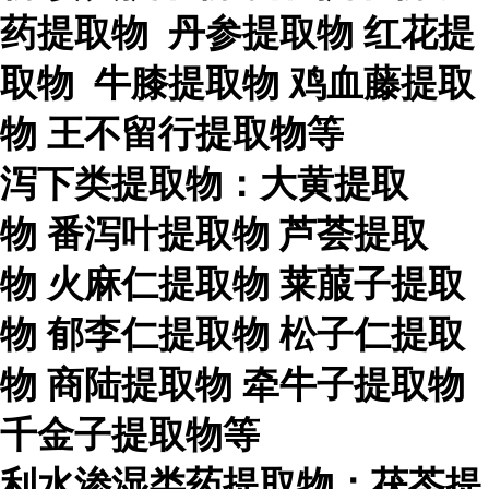
药提取物
丹参提取物
红花提
取物
牛膝提取物
鸡血藤提取
物
王不留行提取物等
泻下类提取物：大黄提取
物
番泻叶提取物
芦荟提取
物
火麻仁提取物
莱菔子提取
物
郁李仁提取物
松子仁提取
物
商陆提取物
牵牛子提取物
千金子提取物等
利水渗湿类药提取物：茯苓提