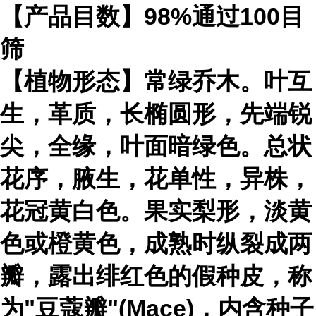
【产品目数】98%通过100目
筛
【植物形态】常绿乔木。叶互
生，革质，长椭圆形，先端锐
尖，全缘，叶面暗绿色。总状
花序，腋生，花单性，异株，
花冠黄白色。果实梨形，淡黄
色或橙黄色，成熟时纵裂成两
瓣，露出绯红色的假种皮，称
为"豆蔻瓣"(Mace)，内含种子