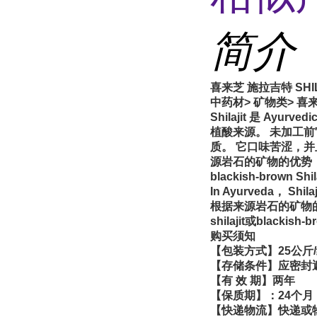
简介
喜来芝 施拉吉特 SHIL
中药材> 矿物类> 喜来芝SH
Shilajit 是 
植酸来源。 未加工
质。 它口味苦涩，
源岩石的矿物的优势，它被分
blackish-brown 
In Ayurveda， 
根据来源岩石的矿物的优势
shilajit或blackis
购买须知
【包装方式】
25
公斤
/
【存储条件】应密封
【有
效
期】两年
【保质期】：
24
个月
【快递物流】快递或