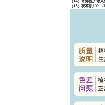
（
14
）水溶性齐墩果
（
15
）茯苓酸
10%
（