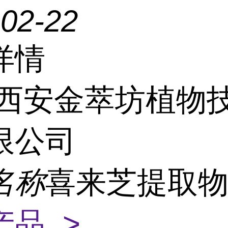
-02-22
详情
西安金萃坊植物
限公司
名称
喜来芝提取
产品 >