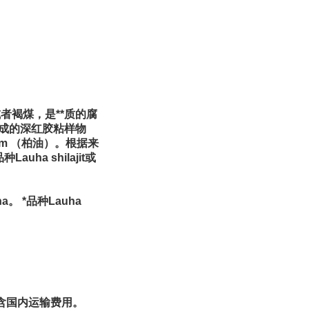
煤或者褐煤，是**质的腐
成的深红胶粘样物
ltum （柏油）。根据来
uha shilajit或
。 *品种Lauha
含国内运输费用。