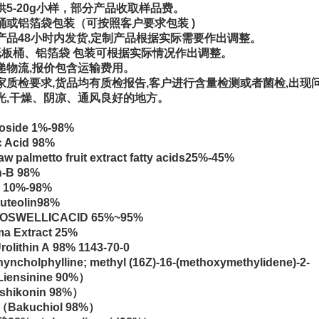
供
5-20g
小样，部分产品收取样品费。
桶或铝箔袋包装（可按照客户要求包装
)
产品
48
小时内发货
,
定制产品根据实际需要作出
调整。
纸板桶、铝箔袋 包装可根据实际情况作出调整。
递物流
,
报价包含运输费用。
家质检要求
,
货品均有质检报告
,
客户进行含量检测或者菌检
,
出现
光
,
干燥、阴凉、通风良好的地方。
roside
1%-98%
c Acid
98%
aw palmetto fruit extract
fatty acids
25%-45%
n-B
98%
10%-98%
uteolin
98%
OSWELLICACID
65%
~95%
a Extract
25%
rolithin A
98%
1143-70-0
yncholphylline; methyl (16Z)-16-(methoxymethylidene)-2-
Liensinine 90%
）
shikonin 98%
）
（
Bakuchiol 98%
）