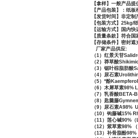
【拿样】一般产品提
【产品包装】：纸板
【发货时间】非定制
【包装方式】
25kg/
【运输方式】国内快
【质量条款】符合国
【存储条件】密封遮
厂家产品供应
:
（
1
）红景天苷
Salid
（
2
）莽草酸
Shikimi
（
3
）锯叶棕脂肪酸
S
（
4
）
尿石素
Urolithi
（
5
）*酚
Kaempferol
（
6
）木犀草素
98%
L
（
7
）乳香酸
BETA-B
（
8
）匙羹藤
Gymnem
（
9
）尿石素
A98%
U
（
10
）钩藤碱
15%
Rh
（
11
）莲心碱
90%
（
（
12
）紫草素
98%
（
（
13
）补骨脂酚
98%