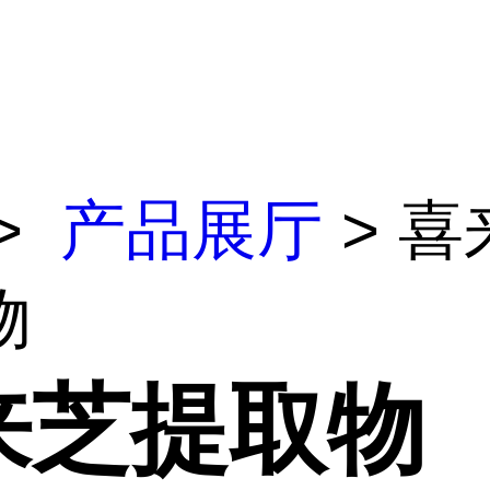
>
产品展厅
> 喜
物
来芝提取物