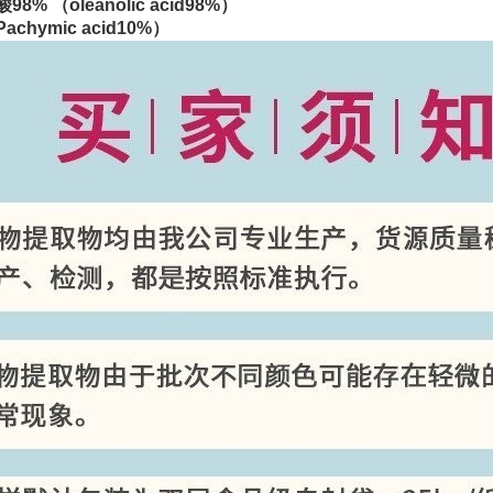
酸
98%
（
oleanolic acid98%
）
Pachymic acid10%
）