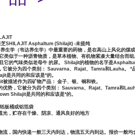
AJIT
ILAJIT Asphaltum (Shilajit) -未提纯
Ayurvedic养生学（韦达养生学）中最重要的药物，是在高山上风化的
前它类似于一种沥青物质，是草本植物、有机物紧凑大量结合而组
并且它的气味类似老
母牛
的尿。 Shilajit的植物的名字是Aspha
为四个类别： Sauvarna、Rajat、Tamra和Lauha。 *品种La
Shilajit是共同的和应该是*的。
Shilajit被描述作为四矿物产品： 金子、银、铜和铁。
，它被分为四个类别： Sauvarna、Rajat、Tamra和Lauha
h-brown Shilajit是共同的和应该是*的。
纸板桶或铝箔袋
遮光，贮存在干燥、阴凉、通风良好的地方
物流，国内快递一般三天内到达，物流五天内到达。报价一般均