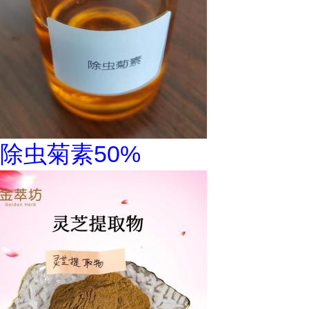
除虫菊素50%