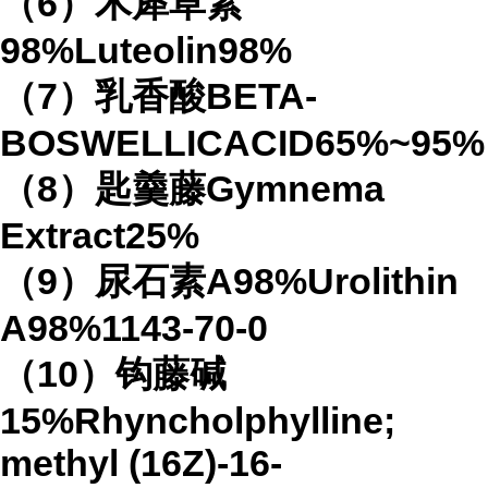
（6）木犀草素
98%Luteolin98%
（7）乳香酸BETA-
BOSWELLICACID65%~95%
（8）匙羹藤Gymnema
Extract25%
（9）尿石素A98%Urolithin
A98%1143-70-0
（10）钩藤碱
15%Rhyncholphylline;
methyl (16Z)-16-