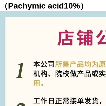
（Pachymic acid10%）