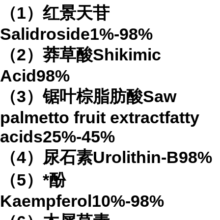
（1）红景天苷
Salidroside1%-98%
（2）莽草酸Shikimic
Acid98%
（3）锯叶棕脂肪酸Saw
palmetto fruit extractfatty
acids25%-45%
（4）尿石素Urolithin-B98%
（5）*酚
Kaempferol10%-98%