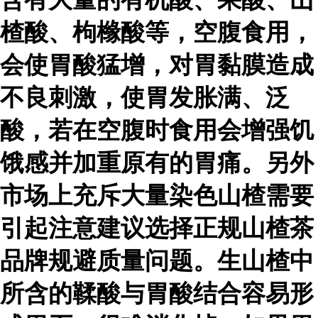
楂酸、枸橼酸等，空腹食用，
会使胃酸猛增，对胃黏膜造成
不良刺激，使胃发胀满、泛
酸，若在空腹时食用会增强饥
饿感并加重原有的胃痛。另外
市场上充斥大量染色山楂需要
引起注意建议选择正规山楂茶
品牌规避质量问题。生山楂中
所含的鞣酸与胃酸结合容易形