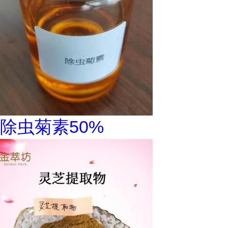
除虫菊素50%