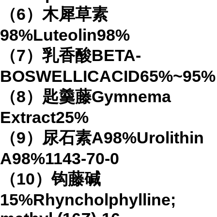
（6）木犀草素
98%Luteolin98%
（7）乳香酸BETA-
BOSWELLICACID65%~95%
（8）匙羹藤Gymnema
Extract25%
（9）尿石素A98%Urolithin
A98%1143-70-0
（10）钩藤碱
15%Rhyncholphylline;