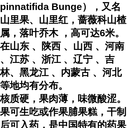
pinnatifida Bunge），又名
山里果、山里红，蔷薇科山楂
属，
落叶乔木
，高可达6米。
在
山东
、
陕西
、
山西
、
河南
、
江苏
、
浙江
、
辽宁
、吉
林、
黑龙江
、
内蒙古
、河北
等地均有分布。
核质硬，果肉薄，味微酸涩。
果可生吃或作果脯果糕，干制
后可入药，是中国特有的药果