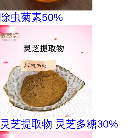
除虫菊素50%
灵芝提取物 灵芝多糖30%