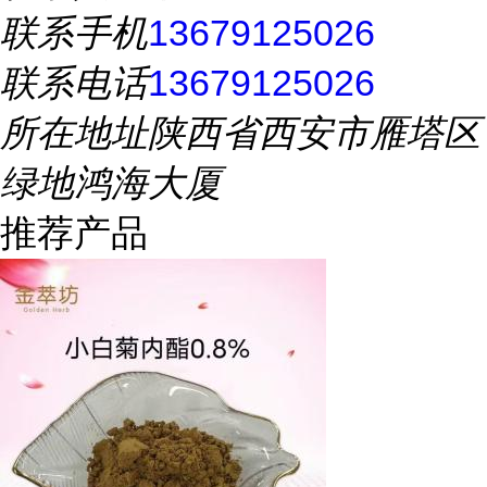
联系手机
13679125026
联系电话
13679125026
所在地址
陕西省西安市雁塔区
绿地鸿海大厦
推荐产品