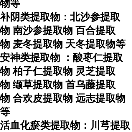
物等
补阴类提取物：北沙参提取
物
南沙参提取物
百合提取
物
麦冬提取物
天冬提取物等
安神类提取物
：酸枣仁提取
物
柏子仁提取物
灵芝提取
物
缬草提取物
首乌藤提取
物
合欢皮提取物
远志提取物
等
活血化瘀类提取物：川芎提取