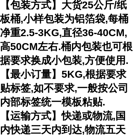
【包装方式】大货
25
公斤
/
纸
板桶
,
小样包装为铝箔袋
,
每桶
净重
2.5-3KG,
直径
36-40CM,
高
50CM
左右
.
桶内包装也可根
据要求换成小包装
,
方便使用
.
【最小订量】
5KG,
根据要求
贴标签
,
如不要求
,
一般按公司
内部标签统一模板粘贴
.
【运输方式】快递或物流
,
国
内快递三天内到达
,
物流五天