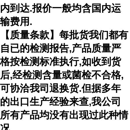
内到达
.
报价一般均含国内运
输费用
.
【质量条款】每批货我们都有
自已的检测报告
,
产品质量严
格按检测标准执行
,
如收到货
后
,
经检测含量或菌检不合格
,
可协洽我司退换货
.
但据多年
的出口生产经验来查
,
我公司
所有产品均没有出现过此种情
况
.