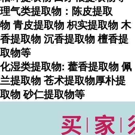
理气类提取物：陈皮提取
物
青皮提取物
枳实提取物
木
香提取物
沉香提取物
檀香提
取物等
化湿类提取物
:
藿香提取物
佩
兰提取物
苍术提取物厚朴提
取物
砂仁提取物等