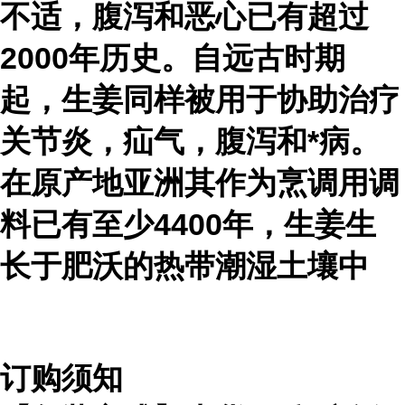
不适，腹泻和恶心已有超过
2000年历史。自远古时期
起，生姜同样被用于协助治疗
关节炎，疝气，腹泻和*病。
在原产地亚洲其作为烹调用调
料已有至少4400年，生姜生
长于肥沃的热带潮湿土壤中
订购须知