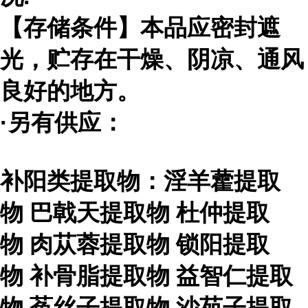
【存储条件】本品应密封遮
光，贮存在干燥、阴凉、通风
良好的地方。
·另有供应：
补阳类提取物：淫羊藿提取
物
巴戟天提取物
杜仲提取
物
肉苁蓉提取物
锁阳提取
物
补骨脂提取物
益智仁提取
物
菟丝子提取物
沙苑子提取