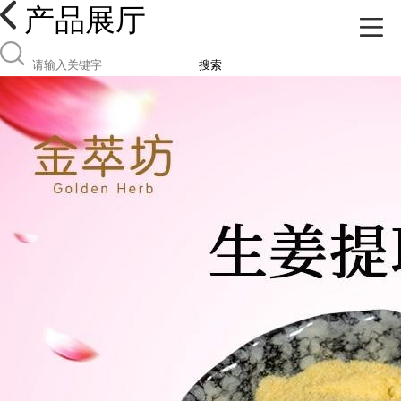
产品展厅
搜索