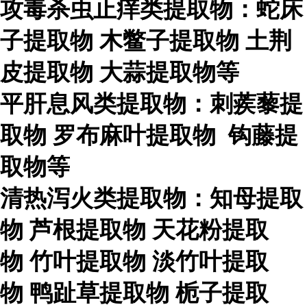
攻毒杀虫止痒类提取物：蛇床
子提取物
木鳖子提取物
土荆
皮提取物
大蒜提取物等
平肝息风类提取物：刺蒺藜提
取物
罗布麻叶提取物
钩藤提
取物等
清热泻火类提取物：知母提取
物
芦根提取物
天花粉提取
物
竹叶提取物
淡竹叶提取
物
鸭趾草提取物
栀子提取