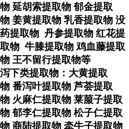
物
延胡索提取物
郁金提取
物
姜黄提取物
乳香提取物
没
药提取物
丹参提取物
红花提
取物
牛膝提取物
鸡血藤提取
物
王不留行提取物等
泻下类提取物：大黄提取
物
番泻叶提取物
芦荟提取
物
火麻仁提取物
莱菔子提取
物
郁李仁提取物
松子仁提取
物
商陆提取物
牵牛子提取物