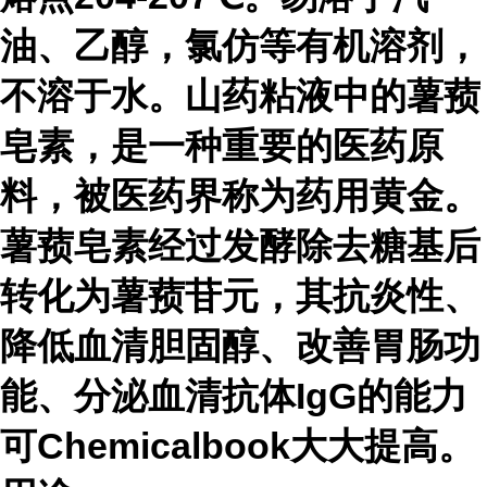
油、乙醇，氯仿等有机溶剂，
不溶于水。山药粘液中的薯蓣
皂素，是一种重要的医药原
料，被医药界称为药用黄金。
薯蓣皂素经过发酵除去糖基后
转化为薯蓣苷元，其抗炎性、
降低血清胆固醇、改善胃肠功
能、分泌血清抗体IgG的能力
可Chemicalbook大大提高。