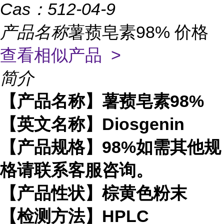
Cas：
512-04-9
产品名称
薯蓣皂素98% 价格
查看相似产品 >
简介
【产品名称】薯蓣皂素98%
【英文名称】Diosgenin
【产品规格】98%如需其他规
格请联系客服咨询。
【产品性状】棕黄色粉末
【检测方法】HPLC