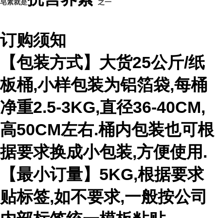
皂素就是
之一
订购须知
【包装方式】大货
25
公斤
/
纸
板桶
,
小样包装为铝箔袋
,
每桶
净重
2.5-3KG,
直径
36-40CM,
高
50CM
左右
.
桶内包装也可根
据要求换成小包装
,
方便使用
.
【最小订量】
5KG,
根据要求
贴标签
,
如不要求
,
一般按公司