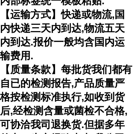
内部标签统一模板粘贴
.
【运输方式】快递或物流
,
国
内快递三天内到达
,
物流五天
内到达
.
报价一般均含国内运
输费用
.
【质量条款】每批货我们都有
自已的检测报告
,
产品质量严
格按检测标准执行
,
如收到货
后
,
经检测含量或菌检不合格
,
可协洽我司退换货
.
但据多年