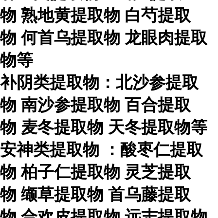
物
熟地黄提取物
白芍提取
物
何首乌提取物
龙眼肉提取
物等
补阴类提取物：北沙参提取
物
南沙参提取物
百合提取
物
麦冬提取物
天冬提取物等
安神类提取物
：酸枣仁提取
物
柏子仁提取物
灵芝提取
物
缬草提取物
首乌藤提取
物
合欢皮提取物
远志提取物