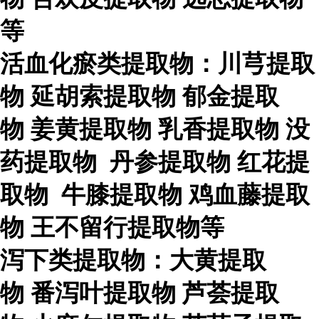
等
活血化瘀类提取物：川芎提取
物
延胡索提取物
郁金提取
物
姜黄提取物
乳香提取物
没
药提取物
丹参提取物
红花提
取物
牛膝提取物
鸡血藤提取
物
王不留行提取物等
泻下类提取物：大黄提取
物
番泻叶提取物
芦荟提取