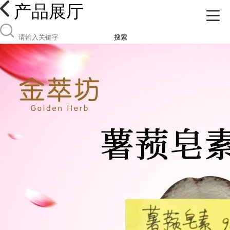
产品展厅
搜索