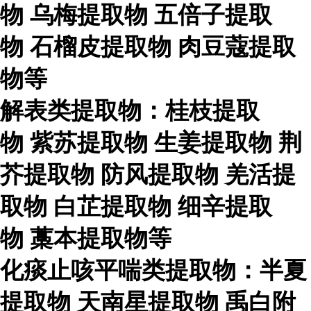
物
乌梅提取物
五倍子提取
物
石榴皮提取物
肉豆蔻提取
物等
解表类提取物：桂枝提取
物
紫苏提取物
生姜提取物
荆
芥提取物
防风提取物
羌活提
取物
白芷提取物
细辛提取
物
藁本提取物等
化痰止咳平喘类提取物：半夏
提取物
天南星提取物
禹白附