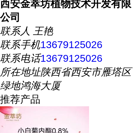
西安金萃坊植物技术开发有限
公司
联系人
王艳
联系手机
13679125026
联系电话
13679125026
所在地址
陕西省西安市雁塔区
绿地鸿海大厦
推荐产品