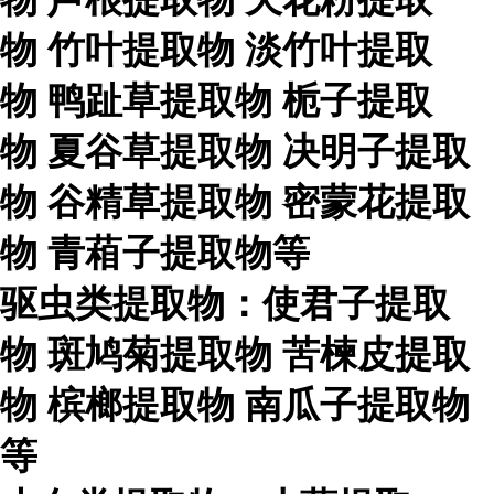
物
竹叶提取物
淡竹叶提取
物
鸭趾草提取物
栀子提取
物
夏谷草提取物
决明子提取
物
谷精草提取物
密蒙花提取
物
青葙子提取物等
驱虫类提取物：使君子提取
物
斑鸠菊提取物
苦楝皮提取
物
槟榔提取物
南瓜子提取物
等