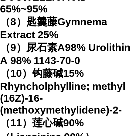
65%
~95%
（
8
）匙羹藤
Gymnema
Extract
25%
（
9
）尿石素
A98%
Urolithin
A
98%
1143-70-0
（
10
）钩藤碱
15%
Rhyncholphylline; methyl
(16Z)-16-
(methoxymethylidene)-2-
（
11
）莲心碱
90%