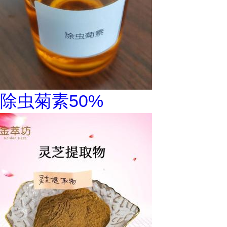
除虫菊素50%