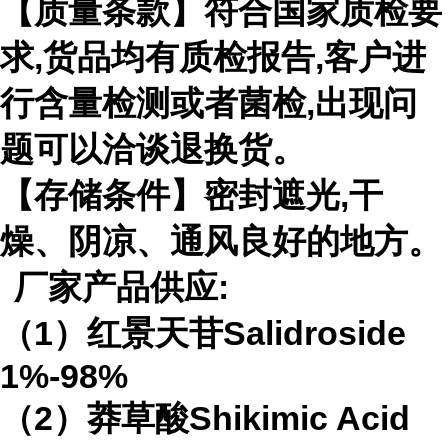
【质量条款】符合国家质检要
求
,
货品均有质检报告
,
客户进
行含量检测或者菌检
,
出现问
题可以洽谈退换货。
【存储条件】密封遮光
,
干
燥、阴凉、通风良好的地方。
厂家产品供应
:
（
1
）红景天苷
Salidroside
1%-98%
（
2
）莽草酸
Shikimic Acid