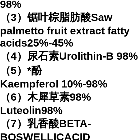
98%
（
3
）锯叶棕脂肪酸
Saw
palmetto fruit extract
fatty
acids
25%-45%
（
4
）
尿石素
Urolithin-B
98%
（
5
）*酚
Kaempferol
10%-98%
（
6
）木犀草素
98%
Luteolin
98%
（
7
）乳香酸
BETA-
BOSWELLICACID