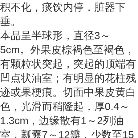
积不化，痰饮内停，脏器下
垂。
本品呈半球形，直径3～
5cm。外果皮棕褐色至褐色，
有颗粒状突起，突起的顶端有
凹点状油室；有明显的花柱残
迹或果梗痕。切面中果皮黄白
色，光滑而稍隆起，厚0.4～
1.3cm，边缘散有1～2列油
室，瓤囊7～12瓣，少数至15