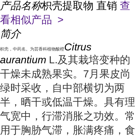
产品名称
枳壳提取物 直销
查
看相似产品 >
简介
Citrus
枳
壳，中药名。为芸香科植物酸橙
aurantium
L.及其栽培变种的
干燥未成熟果实。7月果皮尚
绿时采收，自中部横切为两
半，晒干或低温干燥。具有理
气宽中，行滞消胀之功效。常
用于胸胁气滞，胀满疼痛，食