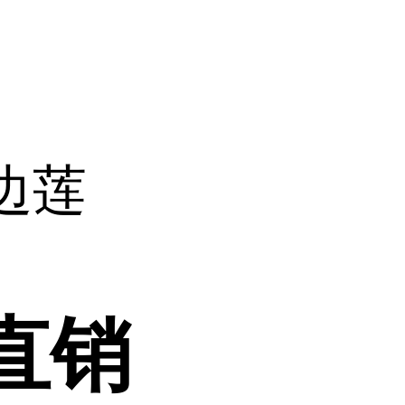
边莲
直销