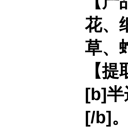
【产
花、
草、
【提
[b]
[/b