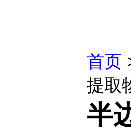
首页
提取
半