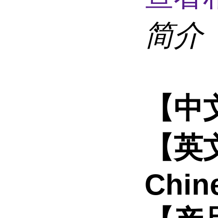
简介
【中
【英
Chin