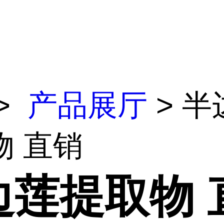
>
产品展厅
> 半
物 直销
边莲提取物 