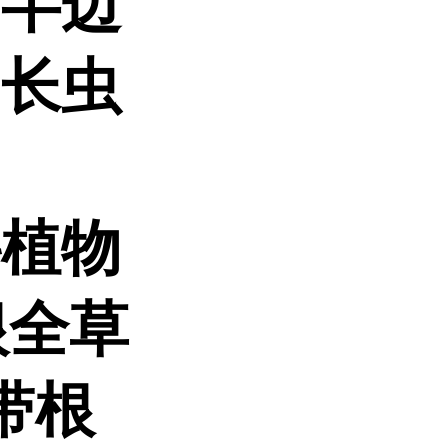
、半边
、长虫
科植物
带根全草
带根