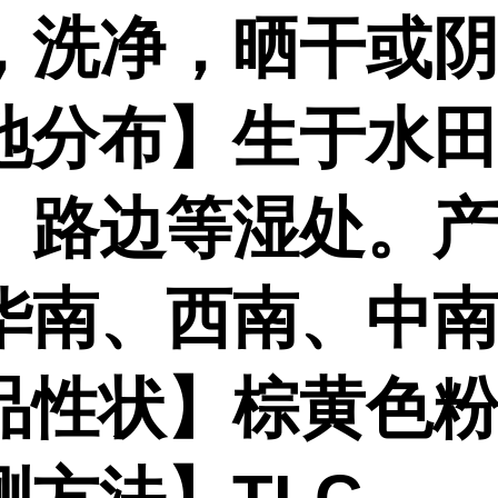
，洗净，晒干或
地分布】生于水
、路边等湿处。
华南、西南、中
品性状】棕黄色