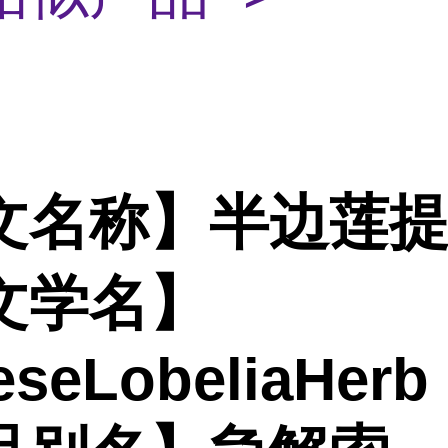
文名称】半边莲
文学名】
eseLobeliaHerb