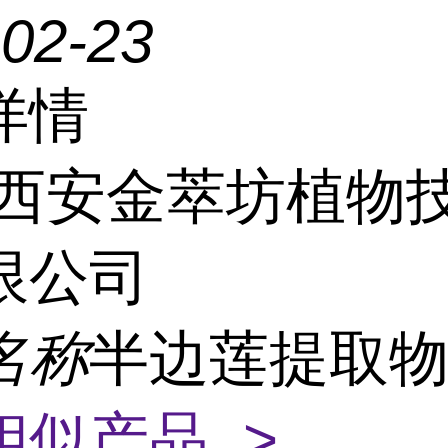
-02-23
详情
西安金萃坊植物
限公司
名称
半边莲提取物
相似产品 >