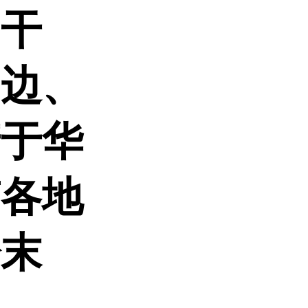
阴干
田边、
产于华
南各地
粉末