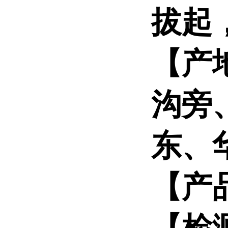
拔起
【产
沟旁
东、
【产