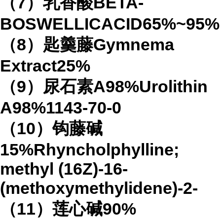
（7）乳香酸BETA-
BOSWELLICACID65%~95%
（8）匙羹藤Gymnema
Extract25%
（9）尿石素A98%Urolithin
A98%1143-70-0
（10）钩藤碱
15%Rhyncholphylline;
methyl (16Z)-16-
(methoxymethylidene)-2-
（11）莲心碱90%