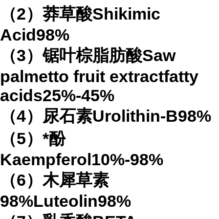
（2）莽草酸Shikimic
Acid98%
（3）锯叶棕脂肪酸Saw
palmetto fruit extractfatty
acids25%-45%
（4）尿石素Urolithin-B98%
（5）*酚
Kaempferol10%-98%
（6）木犀草素
98%Luteolin98%