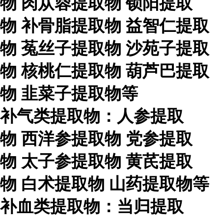
物
肉苁蓉提取物
锁阳提取
物
补骨脂提取物
益智仁提取
物
菟丝子提取物
沙苑子提取
物
核桃仁提取物
葫芦巴提取
物
韭菜子提取物等
补气类提取物：人参提取
物
西洋参提取物
党参提取
物
太子参提取物
黄芪提取
物
白术提取物
山药提取物等
补血类提取物：当归提取