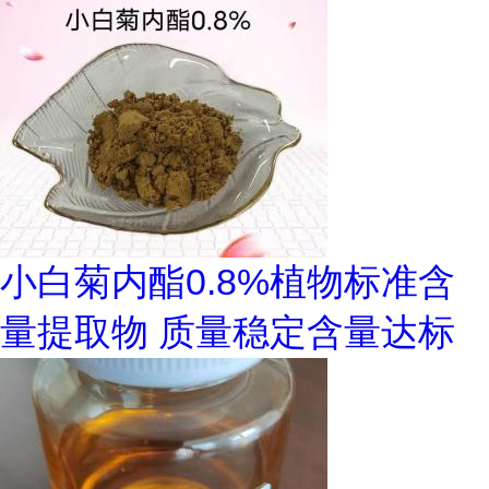
小白菊内酯0.8%植物标准含
量提取物 质量稳定含量达标