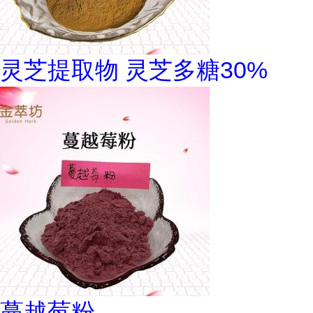
灵芝提取物 灵芝多糖30%
蔓越莓粉