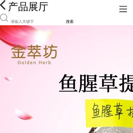
产品展厅
搜索