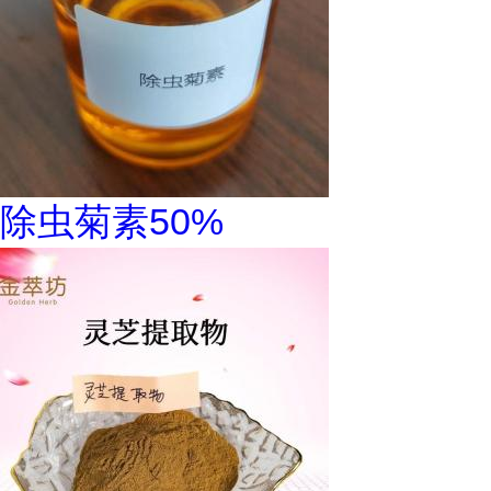
除虫菊素50%