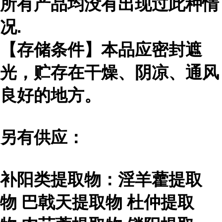
所有产品均没有出现过此种情
况
.
【存储条件】本品应密封遮
光，贮存在干燥、阴凉、通风
良好的地方。
另有供应：
补阳类提取物：淫羊藿提取
物
巴戟天提取物
杜仲提取