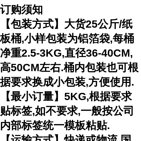
订购须知
【包装方式】大货
25
公斤
/
纸
板桶
,
小样包装为铝箔袋
,
每桶
净重
2.5-3KG,
直径
36-40CM,
高
50CM
左右
.
桶内包装也可根
据要求换成小包装
,
方便使用
.
【最小订量】
5KG,
根据要求
贴标签
,
如不要求
,
一般按公司
内部标签统一模板粘贴
.
【运输方式】快递或物流
,
国