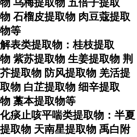
物
乌梅提取物
五倍子提取
物
石榴皮提取物
肉豆蔻提取
物等
解表类提取物：桂枝提取
物
紫苏提取物
生姜提取物
荆
芥提取物
防风提取物
羌活提
取物
白芷提取物
细辛提取
物
藁本提取物等
化痰止咳平喘类提取物：半夏
提取物
天南星提取物
禹白附