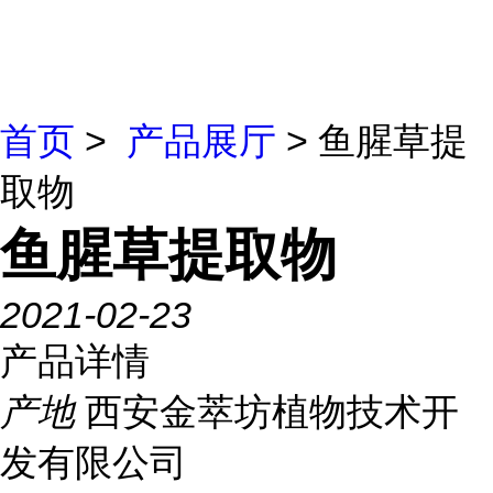
首页
>
产品展厅
> 鱼腥草提
取物
鱼腥草提取物
2021-02-23
产品详情
产地
西安金萃坊植物技术开
发有限公司