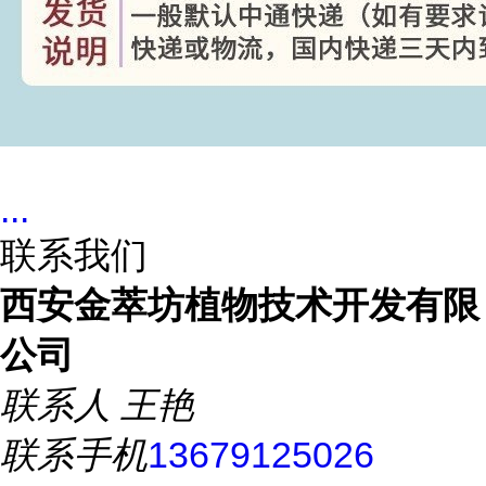
...
联系我们
西安金萃坊植物技术开发有限
公司
联系人
王艳
联系手机
13679125026