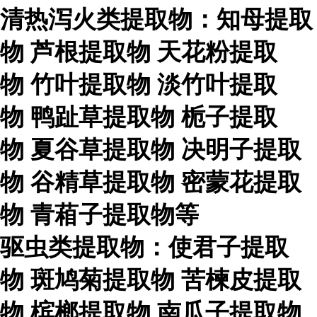
清热泻火类提取物：知母提取
物
芦根提取物
天花粉提取
物
竹叶提取物
淡竹叶提取
物
鸭趾草提取物
栀子提取
物
夏谷草提取物
决明子提取
物
谷精草提取物
密蒙花提取
物
青葙子提取物等
驱虫类提取物：使君子提取
物
斑鸠菊提取物
苦楝皮提取
物
槟榔提取物
南瓜子提取物