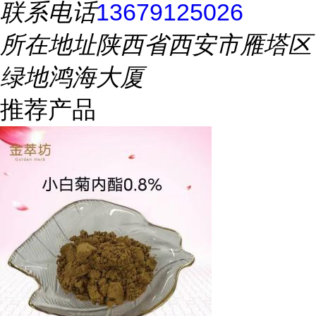
联系电话
13679125026
所在地址
陕西省西安市雁塔区
绿地鸿海大厦
推荐产品