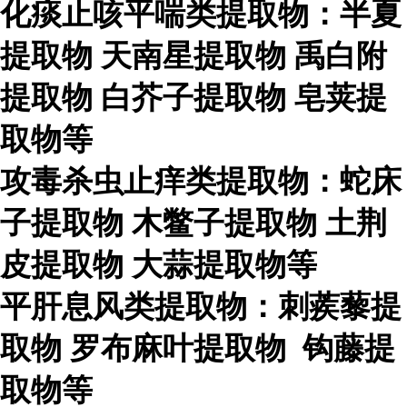
化痰止咳平喘类提取物：半夏
提取物
天南星提取物
禹白附
提取物
白芥子提取物
皂荚提
取物等
攻毒杀虫止痒类提取物：蛇床
子提取物
木鳖子提取物
土荆
皮提取物
大蒜提取物等
平肝息风类提取物：刺蒺藜提
取物
罗布麻叶提取物
钩藤提
取物等