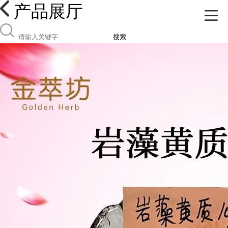
产品展厅
搜索