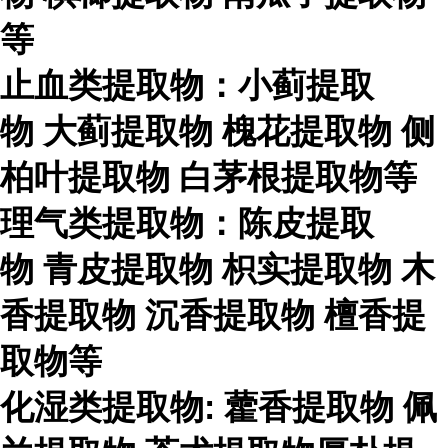
等
止血类提取物：小蓟提取
物
大蓟提取物
槐花提取物
侧
柏叶提取物
白茅根提取物等
理气类提取物：陈皮提取
物
青皮提取物
枳实提取物
木
香提取物
沉香提取物
檀香提
取物等
化湿类提取物
:
藿香提取物
佩