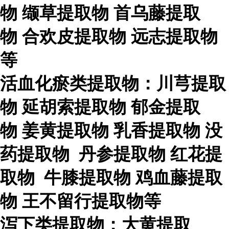
物
缬草提取物
首乌藤提取
物
合欢皮提取物
远志提取物
等
活血化瘀类提取物：川芎提取
物
延胡索提取物
郁金提取
物
姜黄提取物
乳香提取物
没
药提取物
丹参提取物
红花提
取物
牛膝提取物
鸡血藤提取
物
王不留行提取物等
泻下类提取物：大黄提取