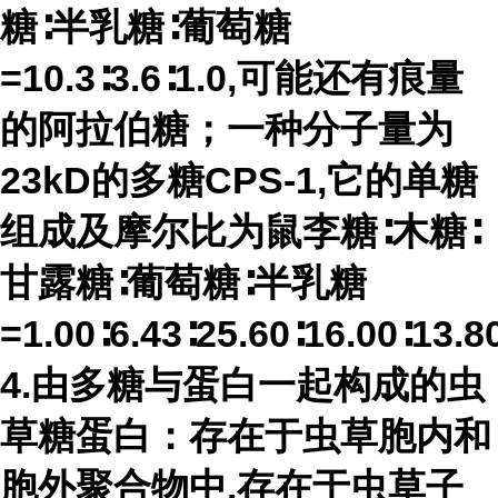
糖∶半乳糖∶葡萄糖
=10.3∶3.6∶1.0,可能还有痕量
的阿拉伯糖；一种分子量为
23kD的多糖CPS-1,它的单糖
组成及摩尔比为鼠李糖∶木糖∶
甘露糖∶葡萄糖∶半乳糖
=1.00∶6.43∶25.60∶16.00∶13.
4.由多糖与蛋白一起构成的虫
草糖蛋白：存在于虫草胞内和
胞外聚合物中,存在于虫草子