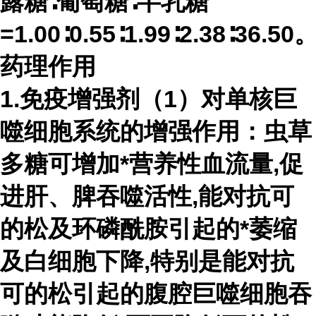
露糖∶葡萄糖∶半乳糖
=1.00∶0.55∶1.99∶2.38∶36.50
药理作用
1.免疫增强剂（1）对单核巨
噬细胞系统的增强作用：虫草
多糖可增加*营养性血流量,促
进肝、脾吞噬活性,能对抗可
的松及环磷酰胺引起的*萎缩
及白细胞下降,特别是能对抗
可的松引起的腹腔巨噬细胞吞