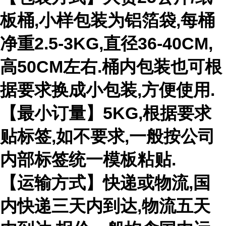
板桶
,
小样包装为铝箔袋
,
每桶
净重
2.5-3KG,
直径
36-40CM,
高
50CM
左右
.
桶内包装也可根
据要求换成小包装
,
方便使用
.
【最小订量】
5KG,
根据要求
贴标签
,
如不要求
,
一般按公司
内部标签统一模板粘贴
.
【运输方式】快递或物流
,
国
内快递三天内到达
,
物流五天