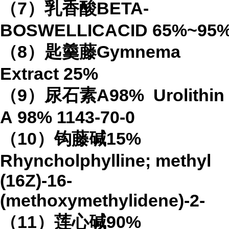
（
7
）乳香酸
BETA-
BOSWELLICACID
65%
~95
（
8
）匙羹藤
Gymnema
Extract
25%
（
9
）尿石素
A98%
Urolithin
A
98%
1143-70-0
（
10
）钩藤碱
15%
Rhyncholphylline; methyl
(16Z)-16-
(methoxymethylidene)-2-
（
11
）莲心碱
90%