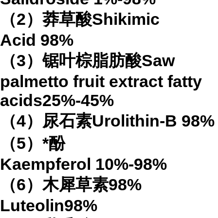
（
2
）莽草酸
Shikimic
Acid
98%
（
3
）锯叶棕脂肪酸
Saw
palmetto fruit extract
fatty
acids
25%-45%
（
4
）
尿石素
Urolithin-B
98%
（
5
）*酚
Kaempferol
10%-98%
（
6
）木犀草素
98%
Luteolin
98%