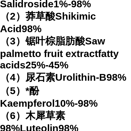
Salidroside1%-98%
（2）莽草酸Shikimic
Acid98%
（3）锯叶棕脂肪酸Saw
palmetto fruit extractfatty
acids25%-45%
（4）尿石素Urolithin-B98%
（5）*酚
Kaempferol10%-98%
（6）木犀草素
98%Luteolin98%