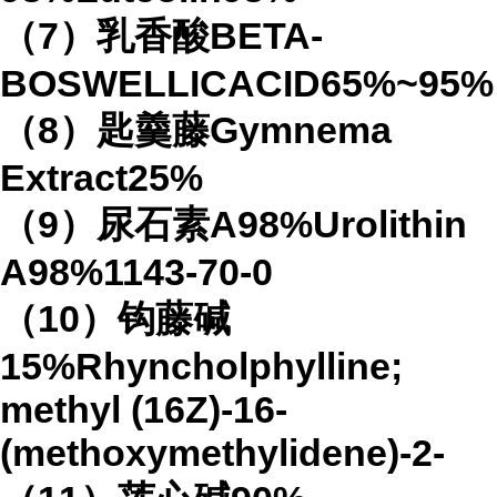
（7）乳香酸BETA-
BOSWELLICACID65%~95%
（8）匙羹藤Gymnema
Extract25%
（9）尿石素A98%Urolithin
A98%1143-70-0
（10）钩藤碱
15%Rhyncholphylline;
methyl (16Z)-16-
(methoxymethylidene)-2-