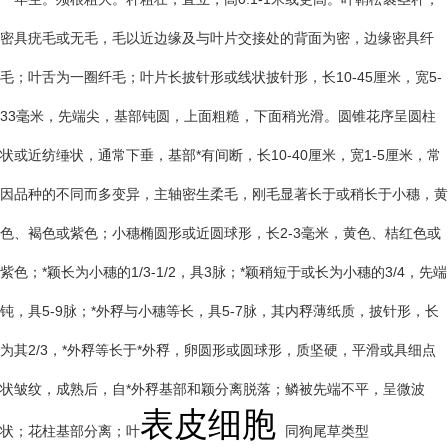
密具疣毛或无毛，毛以近边缘及与叶片交接处的背面为密，边缘密具纤
毛；叶舌为一圈纤毛；叶片长披针形或线状披针形，长10-45厘米，宽5-
33毫米，先端尖，基部钝圆，上面粗糙，下面稍光滑。圆锥花序呈圆柱
状或近纺缍状，通常下垂，基部*有间断，长10-40厘米，宽1-5厘米，常
因品种的不同而多变异，主轴密生柔毛，刚毛显著长于或稍长于小穗，黄
色、褐色或紫色；小穗椭圆形或近圆球形，长2-3毫米，黄色、桔红色或
紫色；*颖长为小穗的1/3-1/2，具3脉；*颖稍短于或长为小穗的3/4，先端
钝，具5-9脉；*外稃与小穗等长，具5-7脉，其内稃薄纸质，披针形，长
为其2/3，*外稃等长于*外稃，卵圆形或圆球形，质坚硬，平滑或具细点
状皱纹，成熟后，自*外稃基部和颖分离脱落；鳞被先端不平，呈微波
表皮细胞
状；花柱基部分离；叶
同狗尾草类型