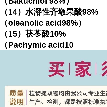
（
Bakuchiol 98%
）
（
14
）水溶性齐墩果酸
98%
（
oleanolic acid98%
）
（
15
）茯苓酸
10%
（
Pachymic acid10