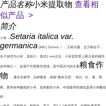
产品名称
小米提取物
查看相
似产品 >
简介
Setaria italica var.
小米（
germanica
(Mill.) Schred. ），又称为粟，北方称谷子，
谷子脱壳为小米，其粒小，直径1 mm左右。小米是世界上最古老的栽培
粮食作
农作物之一，起源于中国黄河流域，是中国古代的主要
物
。粟生长耐旱，品种繁多，俗称“粟有五彩”，有白、红、黄、黑、
橙、紫等各种颜色的小米，也有黏性小米。中国最早的酒也是用小米酿造
的
一年生。须根粗大。秆粗壮，直立，高0.1-1米或更高。叶鞘松裹茎秆，