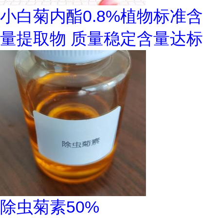
小白菊内酯0.8%植物标准含
量提取物 质量稳定含量达标
除虫菊素50%