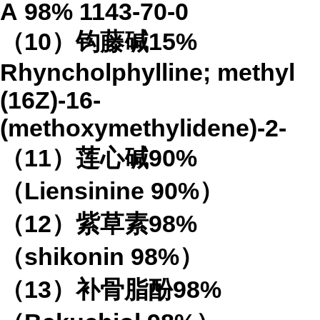
A
98%
1143-70-0
（
10
）钩藤碱
15%
Rhyncholphylline; methyl
(16Z)-16-
(methoxymethylidene)-2-
（
11
）莲心碱
90%
（
Liensinine 90%
）
（
12
）紫草素
98%
（
shikonin 98%
）
（
13
）补骨脂酚
98%