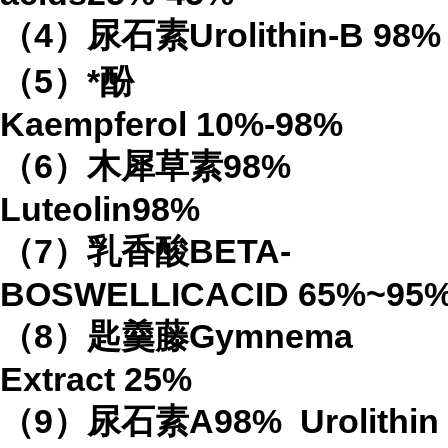
（
4
）
尿石素
Urolithin-B
98%
（
5
）*酚
Kaempferol
10%-98%
（
6
）木犀草素
98%
Luteolin
98%
（
7
）乳香酸
BETA-
BOSWELLICACID
65%
~95
（
8
）匙羹藤
Gymnema
Extract
25%
（
9
）尿石素
A98%
Urolithin