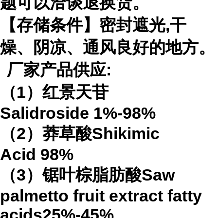
题可以洽谈退换货。
【存储条件】密封遮光
,
干
燥、阴凉、通风良好的地方。
厂家产品供应
:
（
1
）红景天苷
Salidroside
1%-98%
（
2
）莽草酸
Shikimic
Acid
98%
（
3
）锯叶棕脂肪酸
Saw
palmetto fruit extract
fatty
acids
25%-45%