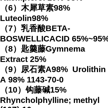
（
6
）木犀草素
98%
Luteolin
98%
（
7
）乳香酸
BETA-
BOSWELLICACID
65%
~95
（
8
）匙羹藤
Gymnema
Extract
25%
（
9
）尿石素
A98%
Urolithin
A
98%
1143-70-0
（
10
）钩藤碱
15%
Rhyncholphylline; methyl