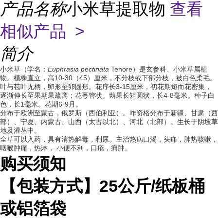
产品名称
小米草提取物
查看
相似产品 >
简介
小米草（学名：
Euphrasia pectinata
Tenore）是玄参科、小米草属植
物。植株直立，高10-30（45）厘米，不分枝或下部分枝，被白色柔毛。
叶与苞叶无柄，卵形至卵圆形。花序长3-15厘米，初花期短而花密集，
逐渐伸长至果期果疏离；花萼管状。蒴果长矩圆状，长4-8毫米。种子白
色，长1毫米。花期6-9月。
分布于欧洲至蒙古，俄罗斯（西伯利亚）。咋资格分布于新疆、甘肃（西
部）、宁夏、内蒙古、山西（太古以北）、河北（北部）。生长于阴坡草
地及灌丛中。
全草可以入药，具有清热解毒，利尿。主治热病口渴，头痛，肺热咳嗽，
咽喉肿痛，热淋， 小便不利，口疮，痈肿。
购买须知
【包装方式】
25
公斤
/
纸板桶
或铝箔袋