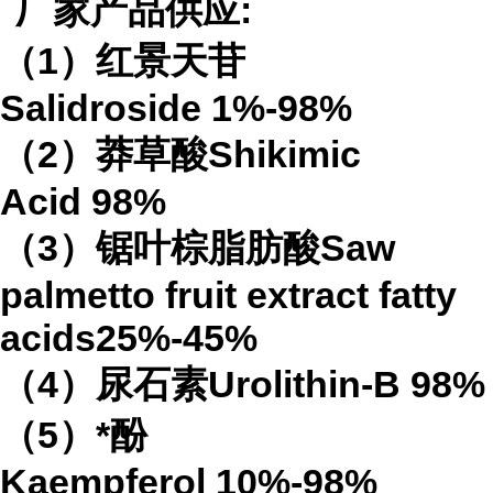
厂家产品供应
:
（
1
）红景天苷
Salidroside
1%-98%
（
2
）莽草酸
Shikimic
Acid
98%
（
3
）锯叶棕脂肪酸
Saw
palmetto fruit extract
fatty
acids
25%-45%
（
4
）
尿石素
Urolithin-B
98%
（
5
）*酚
Kaempferol
10%-98%