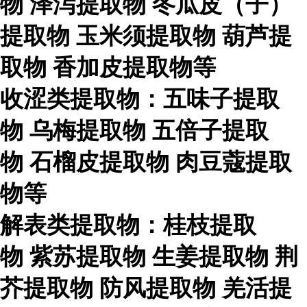
物
泽泻提取物
冬瓜皮（子）
提取物
玉米须提取物
葫芦提
取物
香加皮提取物等
收涩类提取物：五味子提取
物
乌梅提取物
五倍子提取
物
石榴皮提取物
肉豆蔻提取
物等
解表类提取物：桂枝提取
物
紫苏提取物
生姜提取物
荆
芥提取物
防风提取物
羌活提