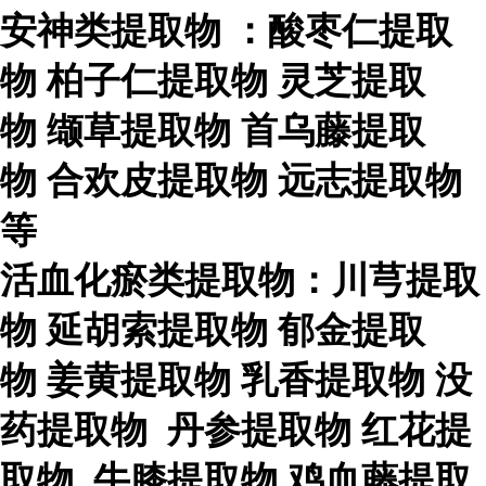
安神类提取物
：酸枣仁提取
物
柏子仁提取物
灵芝提取
物
缬草提取物
首乌藤提取
物
合欢皮提取物
远志提取物
等
活血化瘀类提取物：川芎提取
物
延胡索提取物
郁金提取
物
姜黄提取物
乳香提取物
没
药提取物
丹参提取物
红花提
取物
牛膝提取物
鸡血藤提取