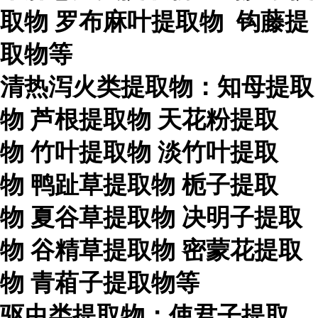
取物
罗布麻叶提取物
钩藤提
取物等
清热泻火类提取物：知母提取
物
芦根提取物
天花粉提取
物
竹叶提取物
淡竹叶提取
物
鸭趾草提取物
栀子提取
物
夏谷草提取物
决明子提取
物
谷精草提取物
密蒙花提取
物
青葙子提取物等
驱虫类提取物：使君子提取