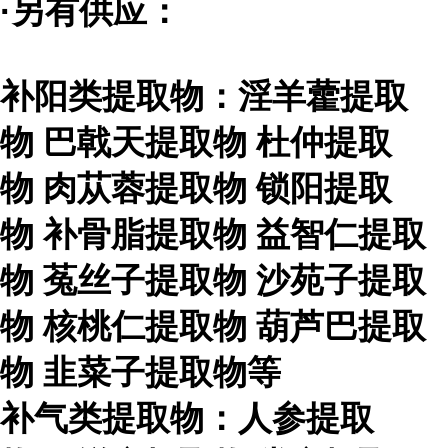
·另有供应：
补阳类提取物：淫羊藿提取
物
巴戟天提取物
杜仲提取
物
肉苁蓉提取物
锁阳提取
物
补骨脂提取物
益智仁提取
物
菟丝子提取物
沙苑子提取
物
核桃仁提取物
葫芦巴提取
物
韭菜子提取物等
补气类提取物：人参提取