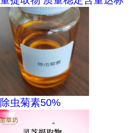
除虫菊素50%