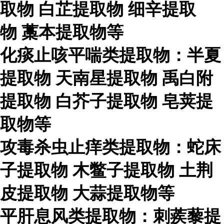
取物
白芷提取物
细辛提取
物
藁本提取物等
化痰止咳平喘类提取物：半夏
提取物
天南星提取物
禹白附
提取物
白芥子提取物
皂荚提
取物等
攻毒杀虫止痒类提取物：蛇床
子提取物
木鳖子提取物
土荆
皮提取物
大蒜提取物等
平肝息风类提取物：刺蒺藜提