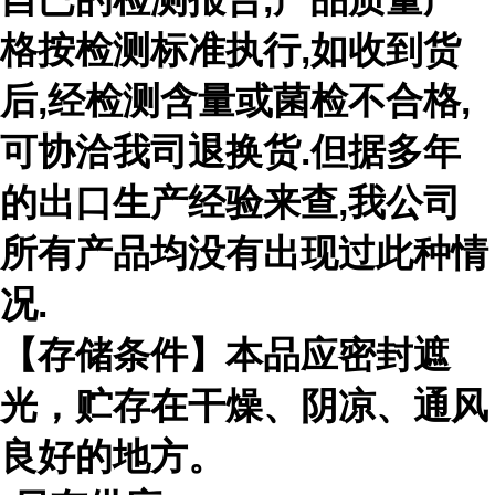
格按检测标准执行
,
如收到货
后
,
经检测含量或菌检不合格
,
可协洽我司退换货
.
但据多年
的出口生产经验来查
,
我公司
所有产品均没有出现过此种情
况
.
【存储条件】本品应密封遮
光，贮存在干燥、阴凉、通风
良好的地方。