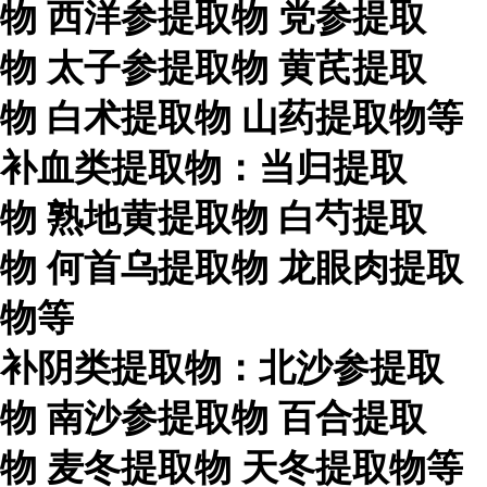
物
西洋参提取物
党参提取
物
太子参提取物
黄芪提取
物
白术提取物
山药提取物等
补血类提取物：当归提取
物
熟地黄提取物
白芍提取
物
何首乌提取物
龙眼肉提取
物等
补阴类提取物：北沙参提取
物
南沙参提取物
百合提取
物
麦冬提取物
天冬提取物等