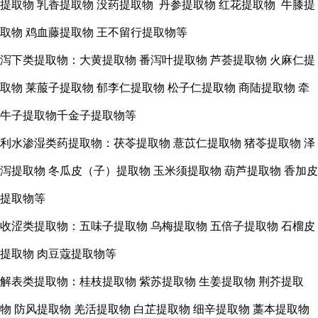
提取物 乳香提取物 没药提取物 丹参提取物 红花提取物 牛膝提
取物 鸡血藤提取物 王不留行提取物等
泻下类提取物：大黄提取物 番泻叶提取物 芦荟提取物 火麻仁提
取物 莱菔子提取物 郁李仁提取物 松子仁提取物 商陆提取物 牵
牛子提取物千金子提取物等
利水渗湿类药提取物：茯苓提取物 薏苡仁提取物 猪苓提取物 泽
泻提取物 冬瓜皮（子）提取物 玉米须提取物 葫芦提取物 香加皮
提取物等
收涩类提取物：五味子提取物 乌梅提取物 五倍子提取物 石榴皮
提取物 肉豆蔻提取物等
解表类提取物：桂枝提取物 紫苏提取物 生姜提取物 荆芥提取
物 防风提取物 羌活提取物 白芷提取物 细辛提取物 藁本提取物