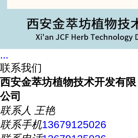
...
联系我们
西安金萃坊植物技术开发有限
公司
联系人
王艳
联系手机
13679125026