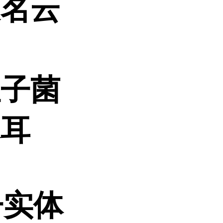
又名云
担子菌
木耳
子实体