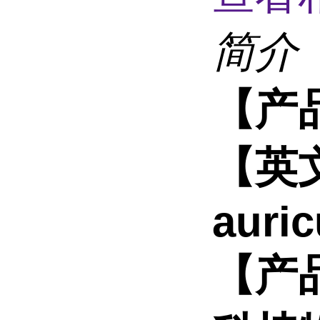
简介
【产
【英文
auric
【产