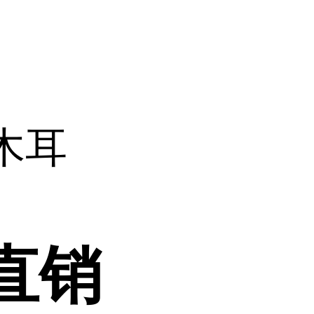
木耳
直销