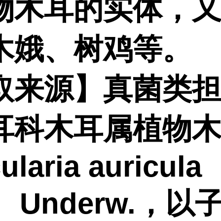
物木耳的实体，
木娥、树鸡等。
取来源】真菌类
耳科木耳属植物
ularia auricula
） Underw.，以