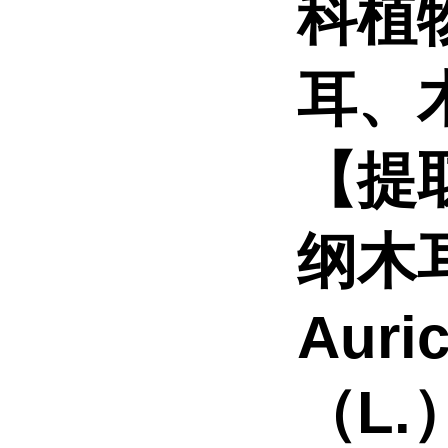
科植
耳、
【提
纲木
Auric
（L.