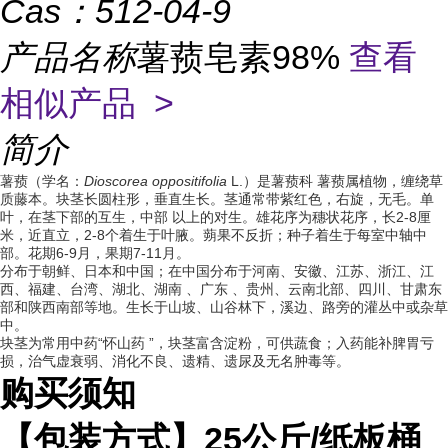
Cas：
512-04-9
产品名称
薯蓣皂素98%
查看
相似产品 >
简介
薯蓣（学名：
Dioscorea
oppositifolia
L.）是薯蓣科 薯蓣属植物，缠绕草
质藤本。块茎长圆柱形，垂直生长。茎通常带紫红色，右旋，无毛。单
叶，在茎下部的互生，中部 以上的对生。雄花序为穗状花序，长2-8厘
米，近直立，2-8个着生于叶腋。蒴果不反折；种子着生于每室中轴中
部。花期6-9月，果期7-11月。
分布于朝鲜、日本和中国；在中国分布于河南、安徽、江苏、浙江、江
西、福建、台湾、湖北、湖南 、广东 、贵州、云南北部、四川、甘肃东
部和陕西南部等地。生长于山坡、山谷林下，溪边、路旁的灌丛中或杂草
中。
块茎为常用中药“怀山药 ”，块茎富含淀粉，可供蔬食；入药能补脾胃亏
损，治气虚衰弱、消化不良、遗精、遗尿及无名肿毒等。
购买须知
【包装方式】
25
公斤
/
纸板桶