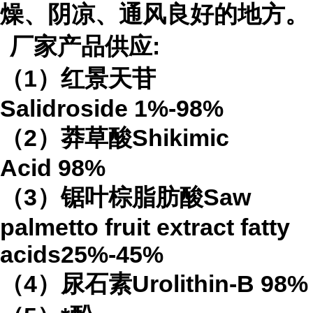
燥、阴凉、通风良好的地方。
厂家产品供应
:
（
1
）红景天苷
Salidroside
1%-98%
（
2
）莽草酸
Shikimic
Acid
98%
（
3
）锯叶棕脂肪酸
Saw
palmetto fruit extract
fatty
acids
25%-45%
（
4
）
尿石素
Urolithin-B
98%