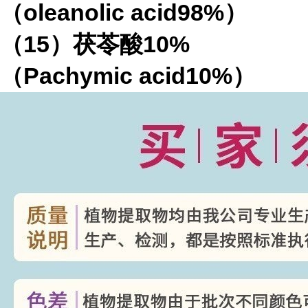
（
oleanolic acid98%
）
（
15
）茯苓酸
10%
（
Pachymic acid10%
）