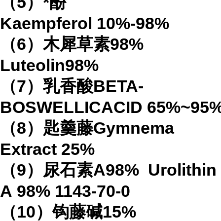
（
5
）*酚
Kaempferol
10%-98%
（
6
）木犀草素
98%
Luteolin
98%
（
7
）乳香酸
BETA-
BOSWELLICACID
65%
~95
（
8
）匙羹藤
Gymnema
Extract
25%
（
9
）尿石素
A98%
Urolithin
A
98%
1143-70-0
（
10
）钩藤碱
15%