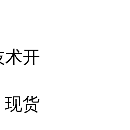
技术开
 现货