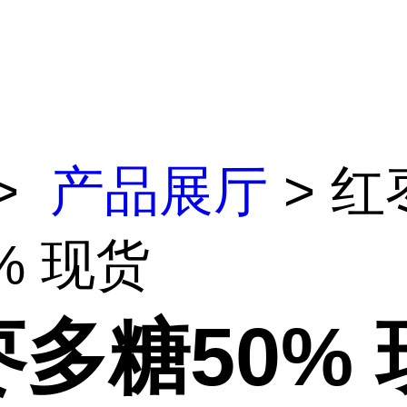
>
产品展厅
> 红
% 现货
多糖50% 