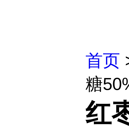
首页
糖50
红枣