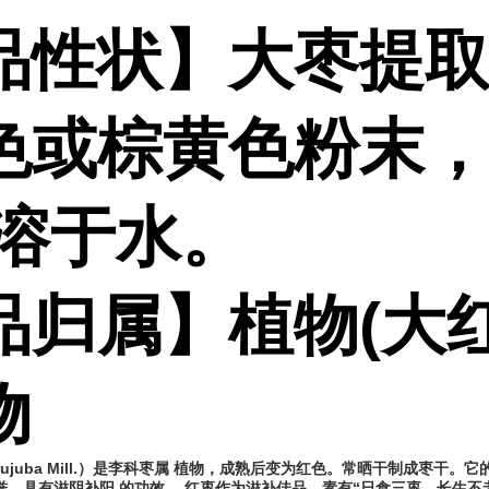
品性状】大枣提
色或棕黄色粉末
易溶于水。
品归属】植物(大
物
ujuba Mill.）是李科
枣属
植物，成熟后变为红色。常晒干制成枣干。它
誉，具有
滋阴补阳
的
功效
。红枣作为滋补佳品，素有“日食三枣，长生不