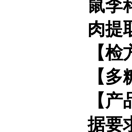
鼠李
肉提
【检
【多
【产品
据要求