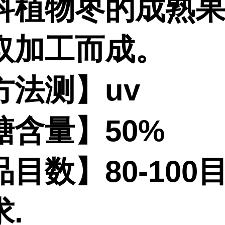
科植物枣的成熟
取加工而成。
方法测】uv
糖含量】50%
目数】80-100
.