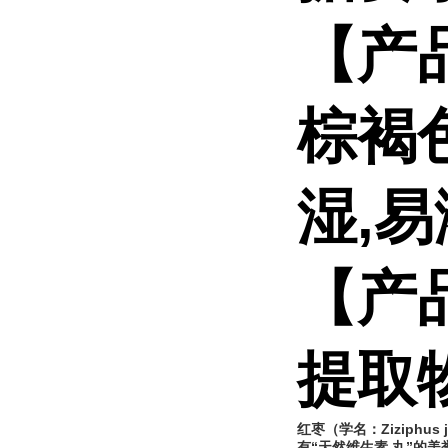
【产
棕褐
湿,
【产
提取
红枣（学名：Ziziphus j
有“天然
维生素
丸”的美