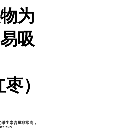
取物为
，易吸
红枣）
的维生素含量非常高，
老”之说。