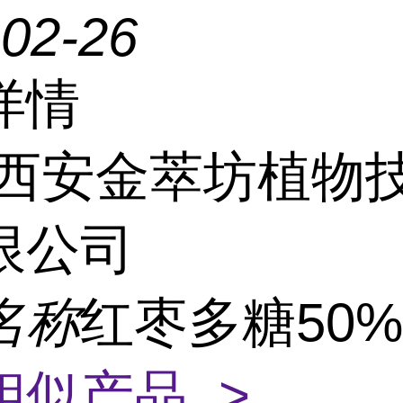
-02-26
详情
西安金萃坊植物
限公司
名称
红枣多糖50%
相似产品 >