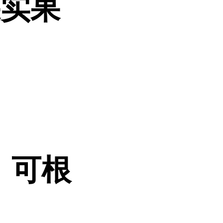
果实果
目 可根