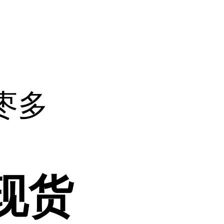
枣多
现货