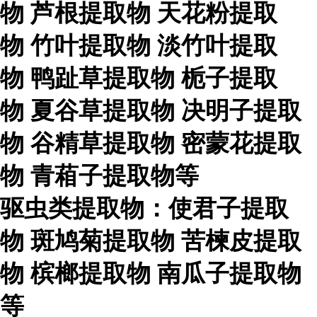
物
芦根提取物
天花粉提取
物
竹叶提取物
淡竹叶提取
物
鸭趾草提取物
栀子提取
物
夏谷草提取物
决明子提取
物
谷精草提取物
密蒙花提取
物
青葙子提取物等
驱虫类提取物：使君子提取
物
斑鸠菊提取物
苦楝皮提取
物
槟榔提取物
南瓜子提取物
等