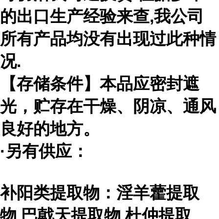
的出口生产经验来查
,
我公司
所有产品均没有出现过此种情
况
.
【存储条件】本品应密封遮
光，贮存在干燥、阴凉、通风
良好的地方。
·另有供应：
补阳类提取物：淫羊藿提取
物
巴戟天提取物
杜仲提取