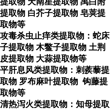
提取物
天南星提取物
禹白附
提取物
白芥子提取物
皂荚提
取物等
攻毒杀虫止痒类提取物：蛇床
子提取物
木鳖子提取物
土荆
皮提取物
大蒜提取物等
平肝息风类提取物：刺蒺藜提
取物
罗布麻叶提取物
钩藤提
取物等
清热泻火类提取物：知母提取