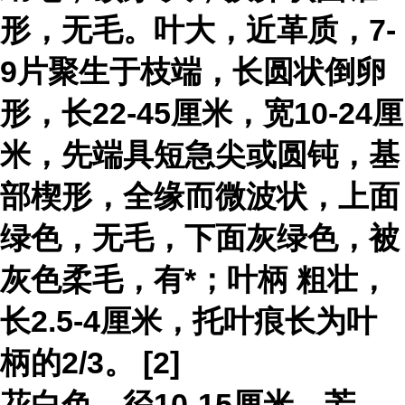
形，无毛。叶大，近革质，7-
9片聚生于枝端，长圆状倒卵
形，长22-45厘米，宽10-24厘
米，先端具短急尖或圆钝，基
部楔形，全缘而微波状，上面
绿色，无毛，下面灰绿色，被
灰色柔毛，有*；
叶柄
粗壮，
长2.5-4厘米，托叶痕长为叶
柄的2/3。 [2]
花白色，径10-15厘米，芳