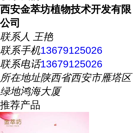
西安金萃坊植物技术开发有限
公司
联系人
王艳
联系手机
13679125026
联系电话
13679125026
所在地址
陕西省西安市雁塔区
绿地鸿海大厦
推荐产品