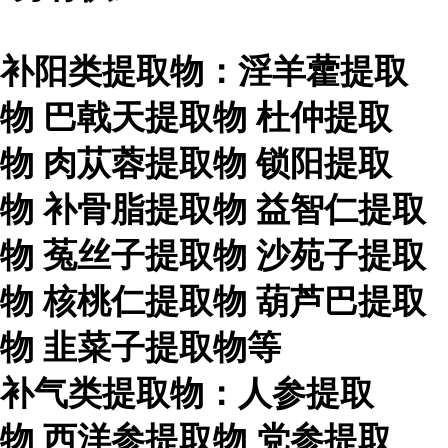
补阳类提取物：淫羊藿提取
物
巴戟天提取物
杜仲提取
物
肉苁蓉提取物
锁阳提取
物
补骨脂提取物
益智仁提取
物
菟丝子提取物
沙苑子提取
物
核桃仁提取物
葫芦巴提取
物
韭菜子提取物等
补气类提取物：人参提取
物
西洋参提取物
党参提取