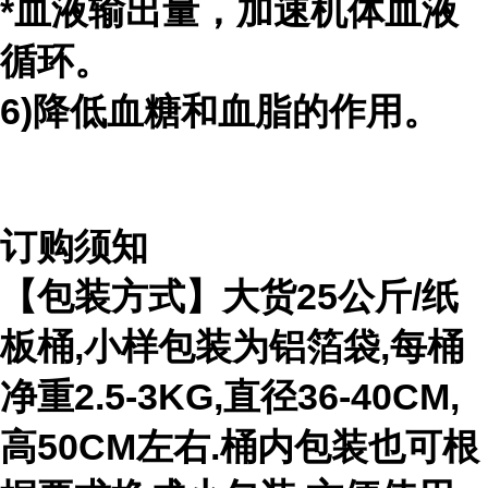
*血液输出量，加速机体血液
循环。
6)降低血糖和血脂的作用。
订购须知
【包装方式】大货
25
公斤
/
纸
板桶
,
小样包装为铝箔袋
,
每桶
净重
2.5-3KG,
直径
36-40CM,
高
50CM
左右
.
桶内包装也可根