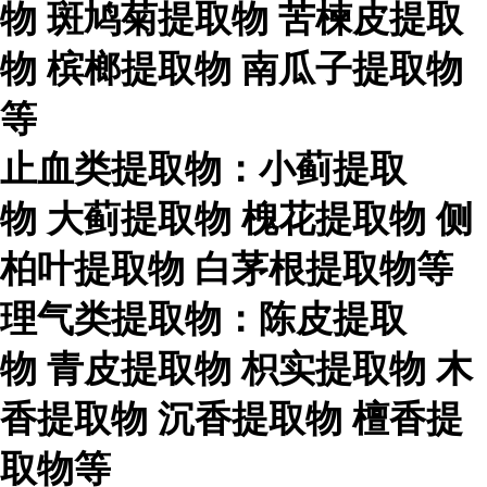
物
斑鸠菊提取物
苦楝皮提取
物
槟榔提取物
南瓜子提取物
等
止血类提取物：小蓟提取
物
大蓟提取物
槐花提取物
侧
柏叶提取物
白茅根提取物等
理气类提取物：陈皮提取
物
青皮提取物
枳实提取物
木
香提取物
沉香提取物
檀香提
取物等