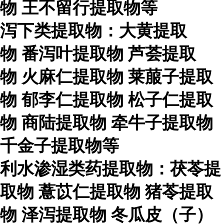
物
王不留行提取物等
泻下类提取物：大黄提取
物
番泻叶提取物
芦荟提取
物
火麻仁提取物
莱菔子提取
物
郁李仁提取物
松子仁提取
物
商陆提取物
牵牛子提取物
千金子提取物等
利水渗湿类药提取物：茯苓提
取物
薏苡仁提取物
猪苓提取
物
泽泻提取物
冬瓜皮（子）