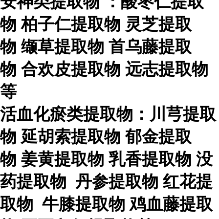
安神类提取物
：酸枣仁提取
物
柏子仁提取物
灵芝提取
物
缬草提取物
首乌藤提取
物
合欢皮提取物
远志提取物
等
活血化瘀类提取物：川芎提取
物
延胡索提取物
郁金提取
物
姜黄提取物
乳香提取物
没
药提取物
丹参提取物
红花提
取物
牛膝提取物
鸡血藤提取