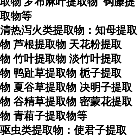
取物
罗布麻叶提取物
钩藤提
取物等
清热泻火类提取物：知母提取
物
芦根提取物
天花粉提取
物
竹叶提取物
淡竹叶提取
物
鸭趾草提取物
栀子提取
物
夏谷草提取物
决明子提取
物
谷精草提取物
密蒙花提取
物
青葙子提取物等
驱虫类提取物：使君子提取