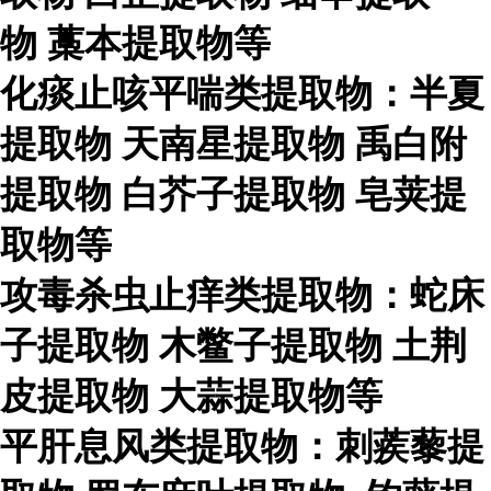
物
藁本提取物等
化痰止咳平喘类提取物：半夏
提取物
天南星提取物
禹白附
提取物
白芥子提取物
皂荚提
取物等
攻毒杀虫止痒类提取物：蛇床
子提取物
木鳖子提取物
土荆
皮提取物
大蒜提取物等
平肝息风类提取物：刺蒺藜提