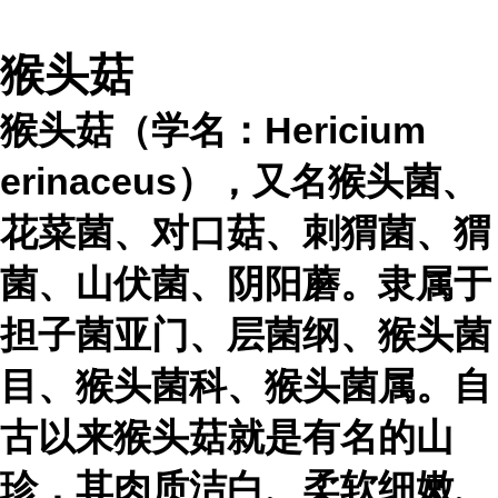
猴头菇
猴头菇（学名：Hericium
erinaceus），又名猴头菌、
花菜菌、对口菇、刺猬菌、猬
菌、山伏菌、阴阳蘑。隶属于
担子菌亚门、层菌纲、猴头菌
目、猴头菌科、猴头菌属。自
古以来猴头菇就是有名的山
珍，其肉质洁白、柔软细嫩、