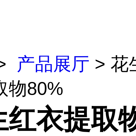
>
产品展厅
> 花
取物80%
生红衣提取