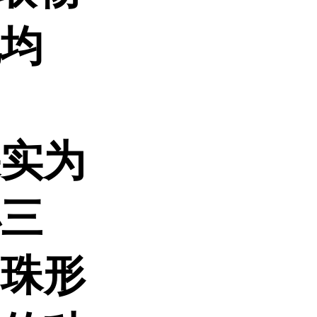
地均
果实为
小三
串珠形