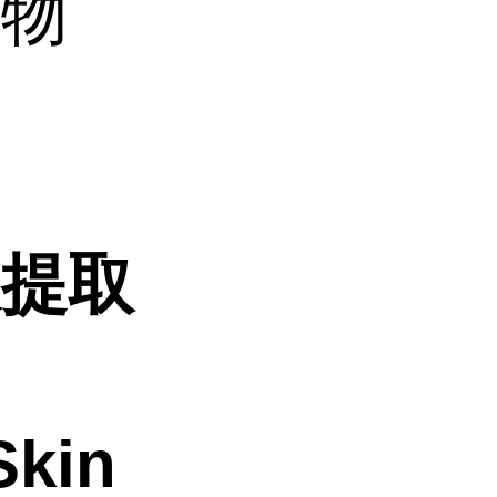
取物
衣提取
kin