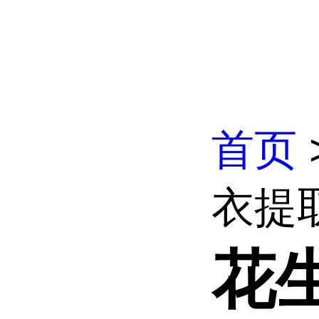
首页
衣提
花