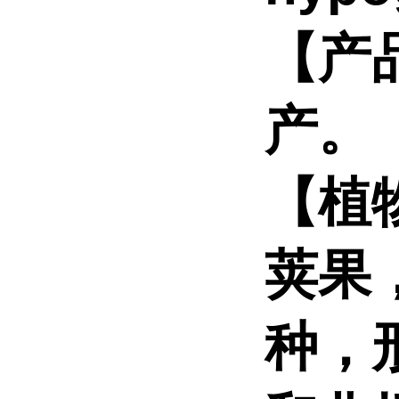
【产
产。
【植
荚果
种，